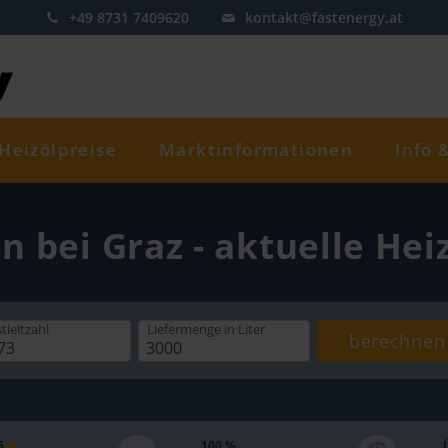
+49 8731 7409620
kontakt@fastenergy.at
Heizölpreise
Marktinformationen
Info 
n bei Graz - aktuelle Hei
tleitzahl
Liefermenge
in Liter
berechnen
 5
100 %