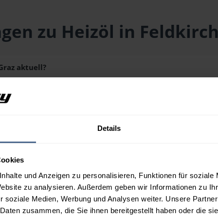
gen zu Heizöl in Feldkirc
Graz aktuell?
073) liegt aktuell bei
159,63 € / 100 Liter
inklusive Lieferung un
schmenge erhalten Sie über unseren
Preisrechner
.
Details
Graz aus?
Cookies
n Feldkirchen bei Graz?
nhalte und Anzeigen zu personalisieren, Funktionen für soziale
Website zu analysieren. Außerdem geben wir Informationen zu I
r soziale Medien, Werbung und Analysen weiter. Unsere Partner
 Daten zusammen, die Sie ihnen bereitgestellt haben oder die s