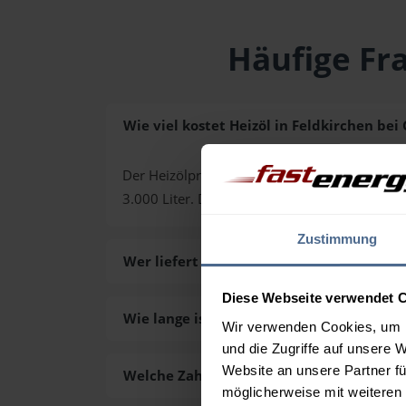
Häufige Fra
Wie viel kostet Heizöl in Feldkirchen bei 
Der Heizölpreis in Feldkirchen bei Graz (PLZ 8
3.000 Liter. Den exakten Preis für Ihre Wun
Zustimmung
Wer liefert das Heizöl in Feldkirchen bei 
Diese Webseite verwendet 
Wie lange ist die Lieferzeit des Heizöls i
Wir verwenden Cookies, um I
und die Zugriffe auf unsere 
Website an unsere Partner fü
Welche Zahlungsarten gibt es?
möglicherweise mit weiteren