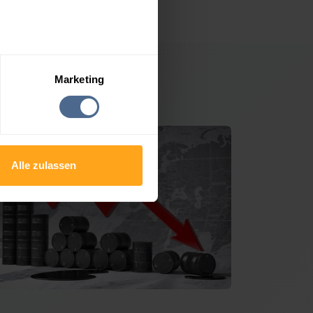
Marketing
chen bei Graz
Alle zulassen