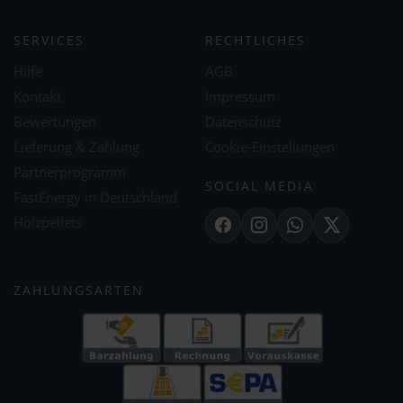
SERVICES
RECHTLICHES
Hilfe
AGB
Kontakt
Impressum
Bewertungen
Datenschutz
Lieferung & Zahlung
Cookie-Einstellungen
Partnerprogramm
SOCIAL MEDIA
FastEnergy in Deutschland
Holzpellets
Facebook
Instagram
WhatsApp
X
ZAHLUNGSARTEN