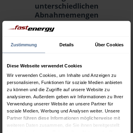
unterschiedlichen
Abnahmemengen
Menge
07.08.
Differenz
06.08.
Trend
Zustimmung
Details
Über Cookies
1.000 Liter
153,30 €
0,00 €
153,30 €
Diese Webseite verwendet Cookies
2.000 Liter
150,09 €
0,00 €
Wir verwenden Cookies, um Inhalte und Anzeigen zu
150,09 €
personalisieren, Funktionen für soziale Medien anbieten
3.000 Liter
148,50 €
0,00 €
zu können und die Zugriffe auf unsere Website zu
148,50 €
analysieren. Außerdem geben wir Informationen zu Ihrer
Verwendung unserer Website an unsere Partner für
5.000 Liter
147,18 €
0,00 €
soziale Medien, Werbung und Analysen weiter. Unsere
147,18 €
Partner führen diese Informationen möglicherweise mit
weiteren Daten zusammen, die Sie ihnen bereitgestellt
Preise für Heizöl in Standardqualität nach Ö-Norm C 1109 in € / 100
Liter inkl. MwSt. und Lieferung bei einer Lieferstelle.
haben oder die sie im Rahmen Ihrer Nutzung der Dienste