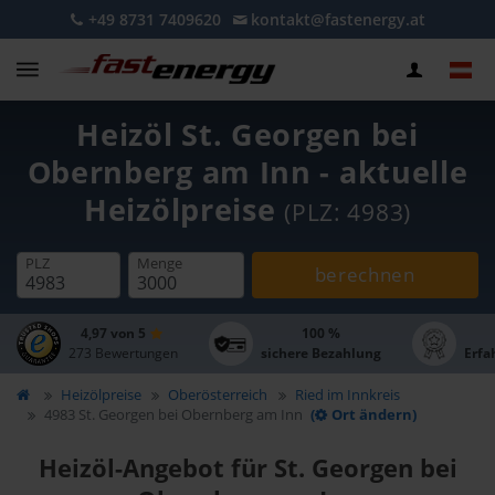
+49 8731 7409620
kontakt@fastenergy.at
Heizöl St. Georgen bei
Obernberg am Inn - aktuelle
Heizölpreise
(PLZ: 4983)
PLZ
Menge
berechnen
4,97 von 5
100 %
273 Bewertungen
sichere Bezahlung
Erfa
Heizölpreise
Oberösterreich
Ried im Innkreis
4983 St. Georgen bei Obernberg am Inn
(
Ort ändern)
Heizöl-Angebot für St. Georgen bei