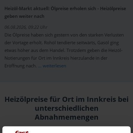
Heizöl-Markt aktuell: Ölpreise erholen sich - Heizölpreise
geben weiter nach
06.08.2026, 09:22 Uhr
Die Ölpreise haben sich gestern von den starken Verlusten
der Vortage erholt. Rohöl tendierte seitwärts, Gasöl ging
etwas höher aus dem Handel. Trotzdem geben die Heizöl-
Notierungen für Ort im Innkreis hierzulande in der
Eröffnung nach.
... weiterlesen
Heizölpreise für Ort im Innkreis bei
unterschiedlichen
Abnahmemengen