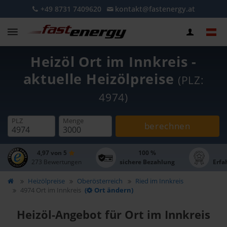
+49 8731 7409620
kontakt@fastenergy.at
Heizöl Ort im Innkreis -
aktuelle Heizölpreise
(PLZ:
4974)
PLZ
Menge
berechnen
4,97 von 5
100 %
273 Bewertungen
sichere Bezahlung
Erfa
Heizölpreise
Oberösterreich
Ried im Innkreis
4974 Ort im Innkreis
(
Ort ändern)
Heizöl-Angebot für Ort im Innkreis