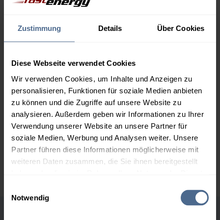
Menge
07.08.
Differenz
06.08.
Trend
Zustimmung
Details
Über Cookies
1.000 Liter
153,30 €
0,00 €
153,30 €
Diese Webseite verwendet Cookies
2.000 Liter
150,09 €
0,00 €
150,09 €
Wir verwenden Cookies, um Inhalte und Anzeigen zu
personalisieren, Funktionen für soziale Medien anbieten
3.000 Liter
148,50 €
0,00 €
zu können und die Zugriffe auf unsere Website zu
148,50 €
analysieren. Außerdem geben wir Informationen zu Ihrer
Verwendung unserer Website an unsere Partner für
5.000 Liter
147,18 €
0,00 €
147,18 €
soziale Medien, Werbung und Analysen weiter. Unsere
Partner führen diese Informationen möglicherweise mit
Preise für Heizöl in Standardqualität nach Ö-Norm C 1109 in € / 100
weiteren Daten zusammen, die Sie ihnen bereitgestellt
Liter inkl. MwSt. und Lieferung bei einer Lieferstelle.
haben oder die sie im Rahmen Ihrer Nutzung der Dienste
gesammelt haben.
Einwilligungsauswahl
Notwendig
Hier finden Sie unser
Impressum
und unsere
Datenschutzerklärung
.