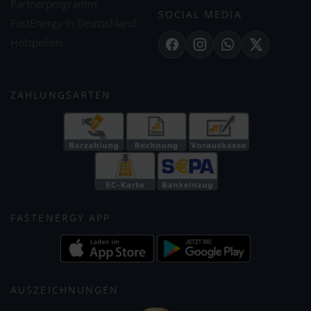
Partnerprogramm
SOCIAL MEDIA
FastEnergy in Deutschland
Holzpellets
Facebook
Instagram
WhatsApp
X
ZAHLUNGSARTEN
FASTENERGY APP
AUSZEICHNUNGEN