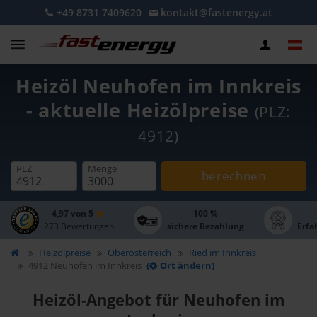
+49 8731 7409620
kontakt@fastenergy.at
Heizöl Neuhofen im Innkreis
- aktuelle Heizölpreise
(PLZ:
4912)
PLZ
Menge
berechnen
4,97 von 5
100 %
273 Bewertungen
sichere Bezahlung
Erfa
Heizölpreise
Oberösterreich
Ried im Innkreis
4912 Neuhofen im Innkreis
(
Ort ändern)
Heizöl-Angebot für Neuhofen im