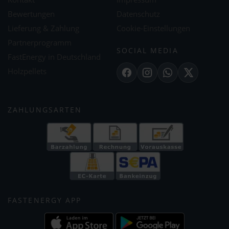
Bewertungen
Datenschutz
Lieferung & Zahlung
Cookie-Einstellungen
Partnerprogramm
SOCIAL MEDIA
FastEnergy in Deutschland
Holzpellets
Facebook
Instagram
WhatsApp
X
ZAHLUNGSARTEN
FASTENERGY APP