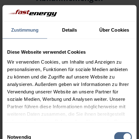
Menge
07.08.
Differenz
06.08.
Trend
Zustimmung
Details
Über Cookies
1.000 Liter
153,30 €
0,00 €
153,30 €
Diese Webseite verwendet Cookies
2.000 Liter
150,09 €
0,00 €
Wir verwenden Cookies, um Inhalte und Anzeigen zu
150,09 €
personalisieren, Funktionen für soziale Medien anbieten
3.000 Liter
148,50 €
0,00 €
zu können und die Zugriffe auf unsere Website zu
148,50 €
analysieren. Außerdem geben wir Informationen zu Ihrer
Verwendung unserer Website an unsere Partner für
5.000 Liter
147,18 €
0,00 €
soziale Medien, Werbung und Analysen weiter. Unsere
147,18 €
Partner führen diese Informationen möglicherweise mit
Preise für Heizöl in Standardqualität nach Ö-Norm C 1109 in € / 100
weiteren Daten zusammen, die Sie ihnen bereitgestellt
Liter inkl. MwSt. und Lieferung bei einer Lieferstelle.
haben oder die sie im Rahmen Ihrer Nutzung der Dienste
gesammelt haben.
Einwilligungsauswahl
Notwendig