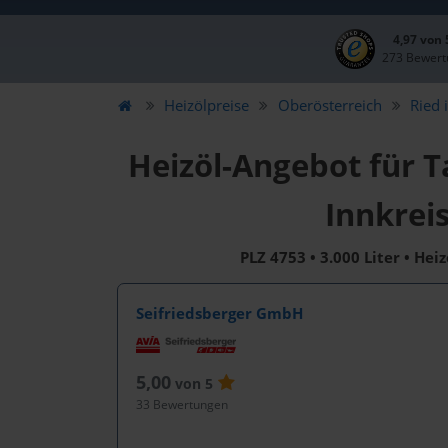
4,97 von
273 Bewert
Heizölpreise
Oberösterreich
Ried 
Heizöl-Angebot für T
Innkrei
PLZ 4753 • 3.000 Liter • Hei
Seifriedsberger GmbH
5,00
von 5
33 Bewertungen