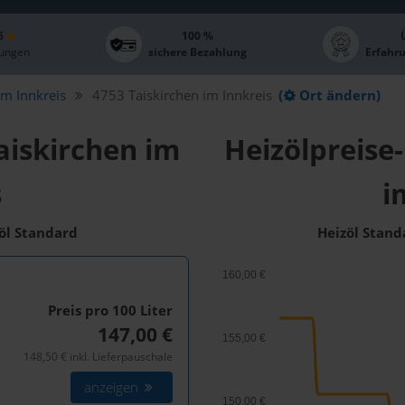
 5
100 %
ungen
sichere Bezahlung
Erfahr
im Innkreis
4753 Taiskirchen im Innkreis
(
Ort ändern)
aiskirchen im
Heizölpreise-
s
i
zöl Standard
Heizöl Stand
160,00 €
Preis pro 100
Liter
147,00 €
155,00 €
148,50 € inkl. Lieferpauschale
anzeigen
150,00 €