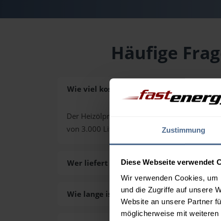
Häufige Frag
Wie viel kostet Heizöl in Taiskirchen im I
Der Heizölpreis in Taiskirchen im Innkreis (PL
von 3.000 Liter. Den exakten Preis für Ihre
Zustimmung
Wer liefert das Heizöl in Taiskirchen im I
Diese Webseite verwendet 
Wir verwenden Cookies, um I
und die Zugriffe auf unsere 
Wie lange ist die Lieferzeit des Heizöls i
Website an unsere Partner fü
möglicherweise mit weiteren