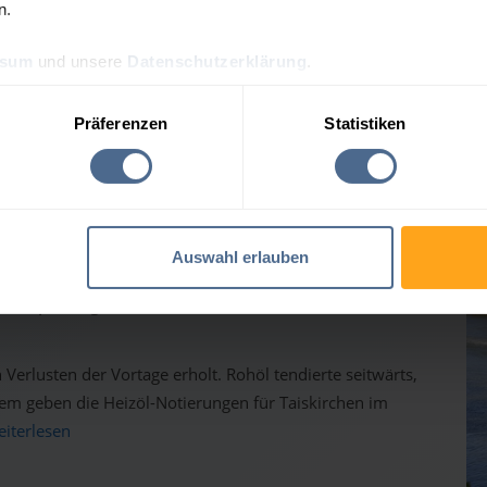
n.
ssum
und unsere
Datenschutzerklärung
.
Präferenzen
Statistiken
gesprognose für Taiskirc
Auswahl erlauben
 Heizölpreise geben weiter nach
Verlusten der Vortage erholt. Rohöl tendierte seitwärts,
em geben die Heizöl-Notierungen für Taiskirchen im
weiterlesen