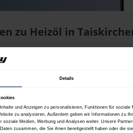
en zu Heizöl in Taiskirche
nnkreis aktuell?
Z 4753) liegt aktuell bei
148,50 € / 100 Liter
inklusive Lieferung
 Wunschmenge erhalten Sie über unseren
Preisrechner
.
Details
nnkreis aus?
Cookies
nhalte und Anzeigen zu personalisieren, Funktionen für soziale
Website zu analysieren. Außerdem geben wir Informationen zu I
n Taiskirchen im Innkreis?
r soziale Medien, Werbung und Analysen weiter. Unsere Partner
 Daten zusammen, die Sie ihnen bereitgestellt haben oder die s