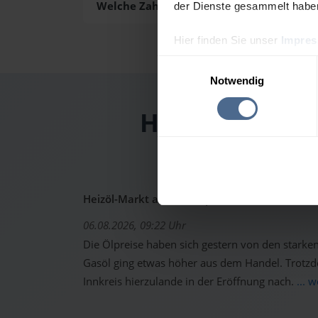
Welche Zahlungsarten gibt es?
der Dienste gesammelt habe
Hier finden Sie unser
Impre
Einwilligungsauswahl
Notwendig
Heizölpreis-Ta
Heizöl-Markt aktuell: Ölpreise erholen sich -
06.08.2026, 09:22 Uhr
Die Ölpreise haben sich gestern von den starken 
Gasöl ging etwas höher aus dem Handel. Trotzd
Innkreis hierzulande in der Eröffnung nach.
... 