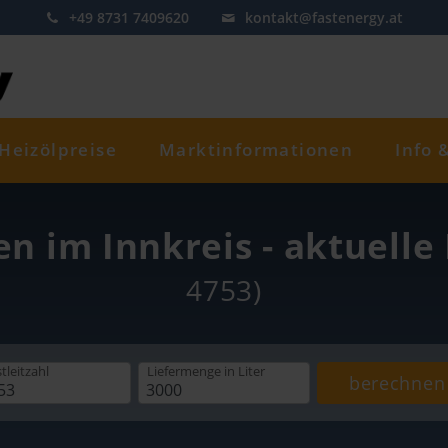
+49 8731 7409620
kontakt@fastenergy.at
Heizölpreise
Marktinformationen
Info 
en im Innkreis - aktuelle
4753)
tleitzahl
Liefermenge
in Liter
berechnen