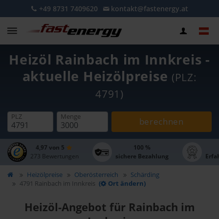
+49 8731 7409620
kontakt@fastenergy.at
Heizöl Rainbach im Innkreis -
aktuelle Heizölpreise
(PLZ:
4791)
PLZ
Menge
berechnen
4,97 von 5
100 %
273 Bewertungen
sichere Bezahlung
Erfa
Heizölpreise
Oberösterreich
Schärding
4791 Rainbach im Innkreis
(
Ort ändern)
Heizöl-Angebot für Rainbach im