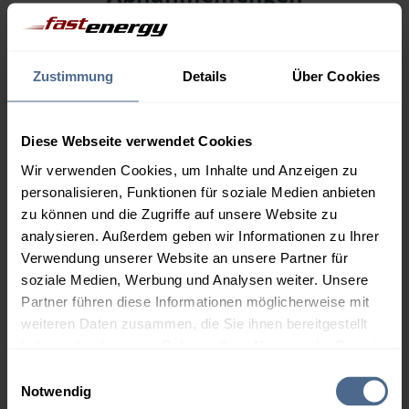
Menge
08.08.
Differenz
07.08.
Trend
Zustimmung
Details
Über Cookies
1.000 Liter
153,30 €
0,00 €
153,30 €
Diese Webseite verwendet Cookies
2.000 Liter
150,09 €
0,00 €
Wir verwenden Cookies, um Inhalte und Anzeigen zu
150,09 €
personalisieren, Funktionen für soziale Medien anbieten
zu können und die Zugriffe auf unsere Website zu
3.000 Liter
148,50 €
0,00 €
analysieren. Außerdem geben wir Informationen zu Ihrer
148,50 €
Verwendung unserer Website an unsere Partner für
soziale Medien, Werbung und Analysen weiter. Unsere
5.000 Liter
147,18 €
0,00 €
147,18 €
Partner führen diese Informationen möglicherweise mit
weiteren Daten zusammen, die Sie ihnen bereitgestellt
Preise für Heizöl in Standardqualität nach Ö-Norm C 1109 in € / 100
haben oder die sie im Rahmen Ihrer Nutzung der Dienste
Liter inkl. MwSt. und Lieferung bei einer Lieferstelle.
gesammelt haben.
Einwilligungsauswahl
Notwendig