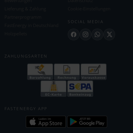
Bewertungen
Datenschutz
Lieferung & Zahlung
Cookie-Einstellungen
Partnerprogramm
SOCIAL MEDIA
FastEnergy in Deutschland
Holzpellets
Facebook
Instagram
WhatsApp
X
ZAHLUNGSARTEN
FASTENERGY APP