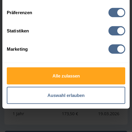
Hier finden Sie unser
Impressum
und unsere
Datenschutzerklärung
.
Präferenzen
Höchst- und Tiefststände der
Heizölpreise in Rainbach im
Statistiken
Innkreis
Marketing
Heizölpreis-Höchstwerte
Alle zulassen
Zeitraum
Preis
Datum
4 Wochen
148,50 €
24.07.2026
Auswahl erlauben
3 Monate
156,50 €
25.04.2026
1 Jahr
173,50 €
19.03.2026