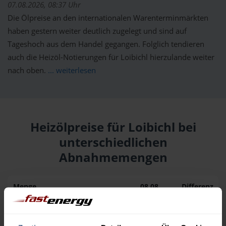
07.08.2026, 08:37 Uhr
Die Ölpreise an den internationalen Warenterminmärkten
haben gestern weiter deutlich zugelegt und sind auf
Tageshoch aus dem Handel gegangen. Folglich tendieren
auch die Heizöl-Notierungen für Loibichl hierzulande weiter
nach oben.
... weiterlesen
Heizölpreise für Loibichl bei
unterschiedlichen
Abnahmemengen
Menge
08.08.
Differenz
07.08.
Trend
1.000 Liter
161,03 €
0,00 €