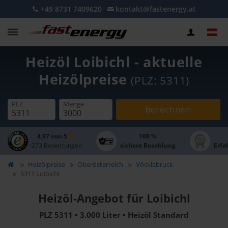
+49 8731 7409620
kontakt@fastenergy.at
Heizöl Loibichl - aktuelle
Heizölpreise
(PLZ: 5311)
PLZ
Menge
berechnen
4,97 von 5
100 %
273 Bewertungen
sichere Bezahlung
Erfa
Heizölpreise
Oberösterreich
Vöcklabruck
5311 Loibichl
Heizöl-Angebot für Loibichl
PLZ 5311 • 3.000 Liter • Heizöl Standard