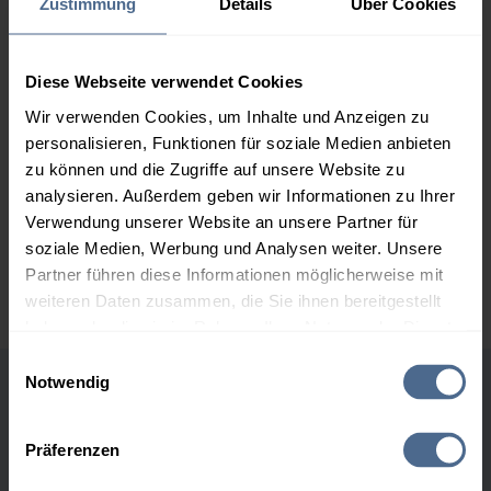
Zustimmung
Details
Über Cookies
161,03 €
2.000 Liter
155,64 €
0,00 €
155,64 €
Diese Webseite verwendet Cookies
Wir verwenden Cookies, um Inhalte und Anzeigen zu
3.000 Liter
153,85 €
0,00 €
personalisieren, Funktionen für soziale Medien anbieten
153,85 €
zu können und die Zugriffe auf unsere Website zu
5.000 Liter
152,41 €
0,00 €
analysieren. Außerdem geben wir Informationen zu Ihrer
152,41 €
Verwendung unserer Website an unsere Partner für
soziale Medien, Werbung und Analysen weiter. Unsere
Preise für Heizöl in Standardqualität nach Ö-Norm C 1109 in € / 100
Partner führen diese Informationen möglicherweise mit
Liter inkl. MwSt. und Lieferung bei einer Lieferstelle.
weiteren Daten zusammen, die Sie ihnen bereitgestellt
haben oder die sie im Rahmen Ihrer Nutzung der Dienste
gesammelt haben.
Einwilligungsauswahl
Notwendig
Höchst- und Tiefststände der
Hier finden Sie unser
Impressum
und unsere
Datenschutzerklärung
.
Heizölpreise in Loibichl
Präferenzen