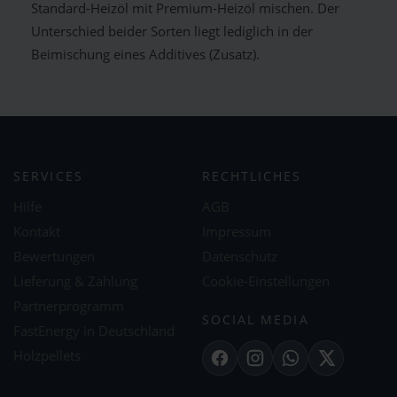
Standard-Heizöl mit Premium-Heizöl mischen. Der
Unterschied beider Sorten liegt lediglich in der
Beimischung eines Additives (Zusatz).
SERVICES
RECHTLICHES
Hilfe
AGB
Kontakt
Impressum
Bewertungen
Datenschutz
Lieferung & Zahlung
Cookie-Einstellungen
Partnerprogramm
SOCIAL MEDIA
FastEnergy in Deutschland
Holzpellets
Facebook
Instagram
WhatsApp
X