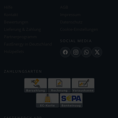
Hilfe
AGB
Kontakt
Impressum
Bewertungen
Datenschutz
Lieferung & Zahlung
Cookie-Einstellungen
Partnerprogramm
SOCIAL MEDIA
FastEnergy in Deutschland
Holzpellets
Facebook
Instagram
WhatsApp
X
ZAHLUNGSARTEN
FASTENERGY APP