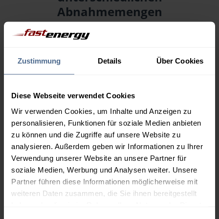
Abnahmemengen
Menge
08.08.
Differenz
07.08.
Trend
Zustimmung
Details
Über Cookies
1.000 Liter
160,92 €
0,00 €
160,92 €
Diese Webseite verwendet Cookies
2.000 Liter
154,92 €
0,00 €
Wir verwenden Cookies, um Inhalte und Anzeigen zu
154,92 €
personalisieren, Funktionen für soziale Medien anbieten
3.000 Liter
153,04 €
0,00 €
zu können und die Zugriffe auf unsere Website zu
153,04 €
analysieren. Außerdem geben wir Informationen zu Ihrer
Verwendung unserer Website an unsere Partner für
5.000 Liter
150,96 €
0,00 €
soziale Medien, Werbung und Analysen weiter. Unsere
150,96 €
Partner führen diese Informationen möglicherweise mit
weiteren Daten zusammen, die Sie ihnen bereitgestellt
Preise für Heizöl in Standardqualität nach Ö-Norm C 1109 in € / 100
Liter inkl. MwSt. und Lieferung bei einer Lieferstelle.
haben oder die sie im Rahmen Ihrer Nutzung der Dienste
gesammelt haben.