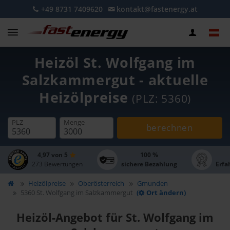
+49 8731 7409620
kontakt@fastenergy.at
Heizöl St. Wolfgang im
Salzkammergut - aktuelle
Heizölpreise
(PLZ: 5360)
PLZ
Menge
berechnen
4,97 von 5
100 %
273 Bewertungen
sichere Bezahlung
Erfa
Heizölpreise
Oberösterreich
Gmunden
5360 St. Wolfgang im Salzkammergut
(
Ort ändern)
Heizöl-Angebot für St. Wolfgang im