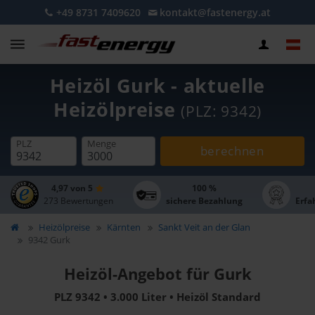
+49 8731 7409620
kontakt@fastenergy.at
Heizöl Gurk - aktuelle
Heizölpreise
(PLZ: 9342)
PLZ
Menge
berechnen
4,97 von 5
100 %
273 Bewertungen
sichere Bezahlung
Erfa
Heizölpreise
Kärnten
Sankt Veit an der Glan
9342 Gurk
Heizöl-Angebot für Gurk
PLZ 9342 • 3.000 Liter • Heizöl Standard