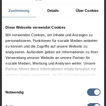
2.000 Liter
160,28 €
0,00 €
160,28 €
Zustimmung
Details
Über Cookies
3.000 Liter
158,21 €
0,00 €
158,21 €
Diese Webseite verwendet Cookies
5.000 Liter
156,70 €
0,00 €
Wir verwenden Cookies, um Inhalte und Anzeigen zu
156,70 €
personalisieren, Funktionen für soziale Medien anbieten
zu können und die Zugriffe auf unsere Website zu
Preise für Heizöl in Standardqualität nach Ö-Norm C 1109 in € / 100
analysieren. Außerdem geben wir Informationen zu Ihrer
Liter inkl. MwSt. und Lieferung bei einer Lieferstelle.
Verwendung unserer Website an unsere Partner für
soziale Medien, Werbung und Analysen weiter. Unsere
Partner führen diese Informationen möglicherweise mit
weiteren Daten zusammen, die Sie ihnen bereitgestellt
Höchst- und Tiefststände der
haben oder die sie im Rahmen Ihrer Nutzung der Dienste
gesammelt haben.
Heizölpreise in Gurk
Einwilligungsauswahl
Notwendig
Hier finden Sie unser
Impressum
und unsere
Datenschutzerklärung
.