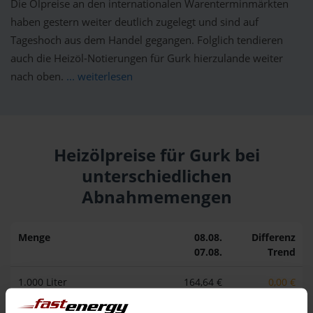
Die Ölpreise an den internationalen Warenterminmärkten
haben gestern weiter deutlich zugelegt und sind auf
Tageshoch aus dem Handel gegangen. Folglich tendieren
auch die Heizöl-Notierungen für Gurk hierzulande weiter
nach oben.
... weiterlesen
Heizölpreise für Gurk bei
unterschiedlichen
Abnahmemengen
Menge
08.08.
Differenz
07.08.
Trend
1.000 Liter
164,64 €
0,00 €
164,64 €