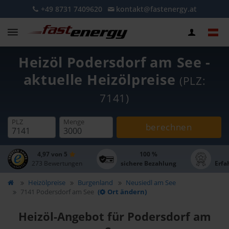
+49 8731 7409620
kontakt@fastenergy.at
Heizöl Podersdorf am See -
aktuelle Heizölpreise
(PLZ:
7141)
PLZ
Menge
berechnen
4,97 von 5
100 %
273 Bewertungen
sichere Bezahlung
Erfa
Heizölpreise
Burgenland
Neusiedl am See
7141 Podersdorf am See
(
Ort ändern)
Heizöl-Angebot für Podersdorf am