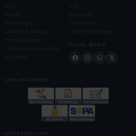
Hilfe
AGB
Kontakt
Impressum
Bewertungen
Datenschutz
Lieferung & Zahlung
Cookie-Einstellungen
Partnerprogramm
SOCIAL MEDIA
FastEnergy in Deutschland
Holzpellets
Facebook
Instagram
WhatsApp
X
ZAHLUNGSARTEN
FASTENERGY APP