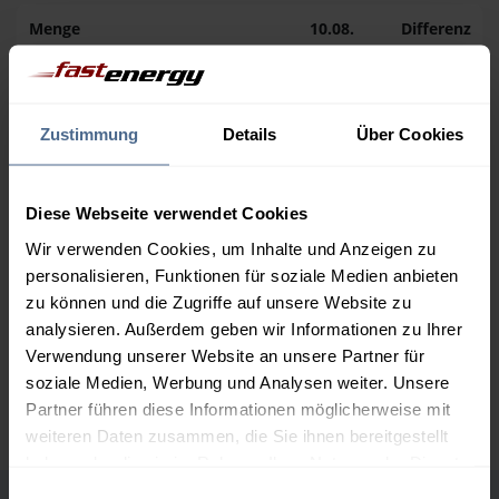
Menge
10.08.
Differenz
09.08.
Trend
1.000 Liter
196,24 €
0,00 €
196,24 €
Zustimmung
Details
Über Cookies
2.000 Liter
186,88 €
0,00 €
186,88 €
Diese Webseite verwendet Cookies
3.000 Liter
181,71 €
0,00 €
Wir verwenden Cookies, um Inhalte und Anzeigen zu
181,71 €
personalisieren, Funktionen für soziale Medien anbieten
zu können und die Zugriffe auf unsere Website zu
5.000 Liter
175,88 €
0,00 €
analysieren. Außerdem geben wir Informationen zu Ihrer
175,88 €
Verwendung unserer Website an unsere Partner für
Preise für Heizöl in Standardqualität nach Ö-Norm C 1109 in € / 100
soziale Medien, Werbung und Analysen weiter. Unsere
Liter inkl. MwSt. und Lieferung bei einer Lieferstelle.
Partner führen diese Informationen möglicherweise mit
weiteren Daten zusammen, die Sie ihnen bereitgestellt
haben oder die sie im Rahmen Ihrer Nutzung der Dienste
gesammelt haben.
Einwilligungsauswahl