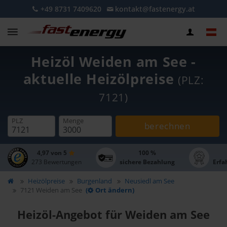
+49 8731 7409620
kontakt@fastenergy.at
Heizöl Weiden am See -
aktuelle Heizölpreise
(PLZ:
7121)
PLZ
Menge
berechnen
4,97 von 5
100 %
273 Bewertungen
sichere Bezahlung
Erfa
Heizölpreise
Burgenland
Neusiedl am See
7121 Weiden am See
(
Ort ändern)
Heizöl-Angebot für Weiden am See