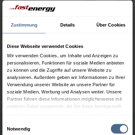
1.000 Liter
196,24 €
0,00 €
196,24 €
Zustimmung
Details
Über Cookies
2.000 Liter
186,88 €
0,00 €
186,88 €
Diese Webseite verwendet Cookies
3.000 Liter
181,71 €
0,00 €
Wir verwenden Cookies, um Inhalte und Anzeigen zu
181,71 €
personalisieren, Funktionen für soziale Medien anbieten
5.000 Liter
175,88 €
0,00 €
zu können und die Zugriffe auf unsere Website zu
175,88 €
analysieren. Außerdem geben wir Informationen zu Ihrer
Verwendung unserer Website an unsere Partner für
Preise für Heizöl in Standardqualität nach Ö-Norm C 1109 in € / 100
soziale Medien, Werbung und Analysen weiter. Unsere
Liter inkl. MwSt. und Lieferung bei einer Lieferstelle.
Partner führen diese Informationen möglicherweise mit
weiteren Daten zusammen, die Sie ihnen bereitgestellt
haben oder die sie im Rahmen Ihrer Nutzung der Dienste
gesammelt haben.
Einwilligungsauswahl
Höchst- und Tiefststände der
Notwendig