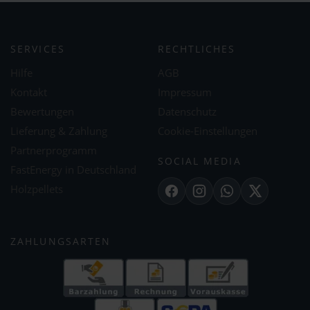
SERVICES
RECHTLICHES
Hilfe
AGB
Kontakt
Impressum
Bewertungen
Datenschutz
Lieferung & Zahlung
Cookie-Einstellungen
Partnerprogramm
SOCIAL MEDIA
FastEnergy in Deutschland
Holzpellets
Facebook
Instagram
WhatsApp
X
ZAHLUNGSARTEN