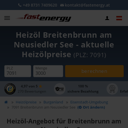
+49 8731 7409620
kontakt@fastenergy.at
Heizöl Breitenbrunn am
Neusiedler See - aktuelle
Heizölpreise
(PLZ: 7091)
PLZ
Menge
berechnen
4,97 von 5
100 %
270 Bewertungen
sichere Bezahlung
Erfa
Heizölpreise
Burgenland
Eisenstadt-Umgebung
7091 Breitenbrunn am Neusiedler See
(
Ort ändern)
Heizöl-Angebot für Breitenbrunn am