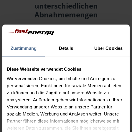
unterschiedlichen
Abnahmemengen
Menge
06.08.
Differenz
05.08.
Trend
Zustimmung
Details
Über Cookies
1.000 Liter
170,44 €
– 0,60 €
171,04 €
Diese Webseite verwendet Cookies
2.000 Liter
166,08 €
– 0,60 €
166,68 €
Wir verwenden Cookies, um Inhalte und Anzeigen zu
personalisieren, Funktionen für soziale Medien anbieten
3.000 Liter
164,01 €
– 0,60 €
zu können und die Zugriffe auf unsere Website zu
164,61 €
analysieren. Außerdem geben wir Informationen zu Ihrer
Verwendung unserer Website an unsere Partner für
5.000 Liter
162,49 €
– 0,60 €
163,09 €
soziale Medien, Werbung und Analysen weiter. Unsere
Partner führen diese Informationen möglicherweise mit
Preise für Heizöl in Standardqualität nach Ö-Norm C 1109 in € / 100
weiteren Daten zusammen, die Sie ihnen bereitgestellt
Liter inkl. MwSt. und Lieferung bei einer Lieferstelle.