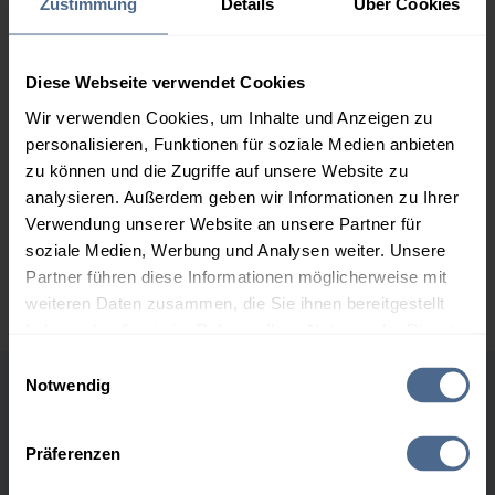
Zustimmung
Details
Über Cookies
196,24 €
2.000 Liter
186,88 €
0,00 €
186,88 €
Diese Webseite verwendet Cookies
Wir verwenden Cookies, um Inhalte und Anzeigen zu
3.000 Liter
181,71 €
0,00 €
personalisieren, Funktionen für soziale Medien anbieten
181,71 €
zu können und die Zugriffe auf unsere Website zu
5.000 Liter
175,88 €
0,00 €
analysieren. Außerdem geben wir Informationen zu Ihrer
175,88 €
Verwendung unserer Website an unsere Partner für
soziale Medien, Werbung und Analysen weiter. Unsere
Preise für Heizöl in Standardqualität nach Ö-Norm C 1109 in € / 100
Partner führen diese Informationen möglicherweise mit
Liter inkl. MwSt. und Lieferung bei einer Lieferstelle.
weiteren Daten zusammen, die Sie ihnen bereitgestellt
haben oder die sie im Rahmen Ihrer Nutzung der Dienste
gesammelt haben.
Einwilligungsauswahl
Notwendig
Höchst- und Tiefststände der
Hier finden Sie unser
Impressum
und unsere
Datenschutzerklärung
.
Heizölpreise in Mönchhof
Präferenzen