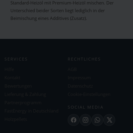
Standard-Heizöl mit Premium-Heizöl mischen. Der
Unterschied beider Sorten liegt lediglich in der
Beimischung eines Additives (Zusatz).
SERVICES
RECHTLICHES
Hilfe
AGB
Kontakt
Impressum
Bewertungen
Datenschutz
Lieferung & Zahlung
Cookie-Einstellungen
Partnerprogramm
SOCIAL MEDIA
FastEnergy in Deutschland
Holzpellets
Facebook
Instagram
WhatsApp
X