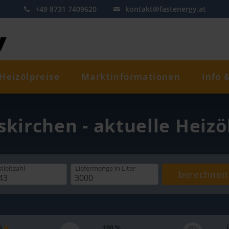
+49 8731 7409620
kontakt@fastenergy.at
Heizölpreise
Marktinformationen
Info 
skirchen - aktuelle Heiz
tleitzahl
Liefermenge
in Liter
berechnen
 5
100 %