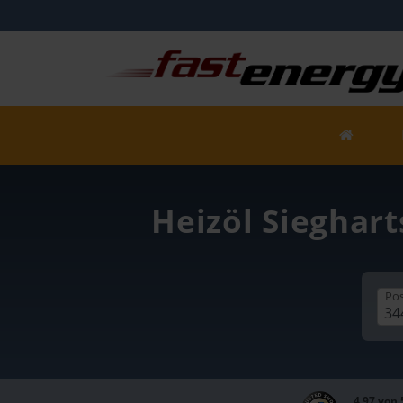
Heizöl Sieghart
Pos
4,97 von