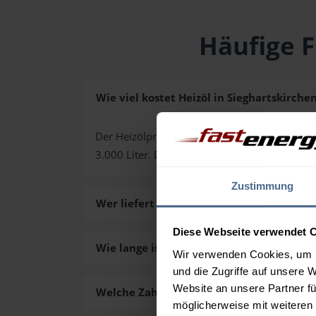
Häufige F
Wie viel kostet Heizöl in Sieghartskirchen
Der Heizölpreis in Sieghartskirchen (PLZ 3443)
3.000 Liter. Den exakten Preis für Ihre Wun
Zustimmung
Wer liefert das Heizöl in Sieghartskirche
Diese Webseite verwendet 
Wie lange ist die Lieferzeit des Heizöls i
Wir verwenden Cookies, um I
und die Zugriffe auf unsere 
Website an unsere Partner fü
Welche Zahlungsarten gibt es?
möglicherweise mit weiteren