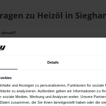
ragen zu Heizöl in Siegha
 aktuell?
 liegt aktuell bei
153,40 € / 100 Liter
inklusive Lieferung und M
schmenge erhalten Sie über unseren
Preisrechner
.
Details
n aus?
Cookies
n Sieghartskirchen?
nhalte und Anzeigen zu personalisieren, Funktionen für soziale
Website zu analysieren. Außerdem geben wir Informationen zu I
r soziale Medien, Werbung und Analysen weiter. Unsere Partner
 Daten zusammen, die Sie ihnen bereitgestellt haben oder die s