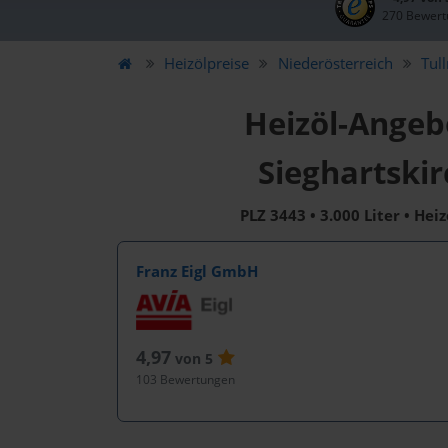
270 Bewert
Heizölpreise
Niederösterreich
Tul
Heizöl-Angeb
Sieghartski
PLZ 3443 • 3.000 Liter • Hei
Franz Eigl GmbH
4,97
von 5
103 Bewertungen