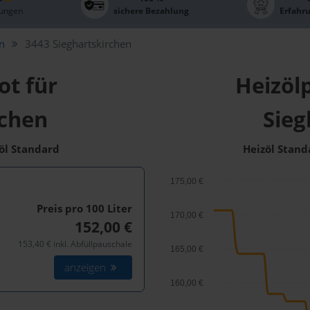
ungen
sichere Bezahlung
Erfahr
ln
3443 Sieghartskirchen
ot für
Heizölp
rchen
Sieg
zöl Standard
Heizöl Stand
175,00 €
Preis pro 100
Liter
170,00 €
152,00 €
153,40 € inkl. Abfüllpauschale
165,00 €
anzeigen
160,00 €