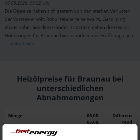
06.08.2026, 09:22 Uhr
Die Ölpreise haben sich gestern von den starken Verlusten
der Vortage erholt. Rohöl tendierte seitwärts, Gasöl ging
etwas höher aus dem Handel. Trotzdem geben die Heizöl-
Notierungen für Braunau hierzulande in der Eröffnung nach.
... weiterlesen
Heizölpreise für Braunau bei
unterschiedlichen
Abnahmemengen
Menge
06.08.
Differenz
05.08.
Trend
1.000 Liter
153,30 €
0,00 €