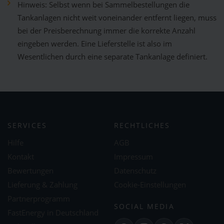
Hinweis: Selbst wenn bei Sammelbestellungen die
Tankanlagen nicht weit voneinander entfernt liegen, muss
bei der Preisberechnung immer die korrekte Anzahl
eingeben werden. Eine Lieferstelle ist also im
Wesentlichen durch eine separate Tankanlage definiert.
SERVICES
RECHTLICHES
Hilfe
AGB
Kontakt
Impressum
Bewertungen
Datenschutz
Lieferung & Zahlung
Cookie-Einstellungen
Partnerprogramm
SOCIAL MEDIA
FastEnergy in Deutschland