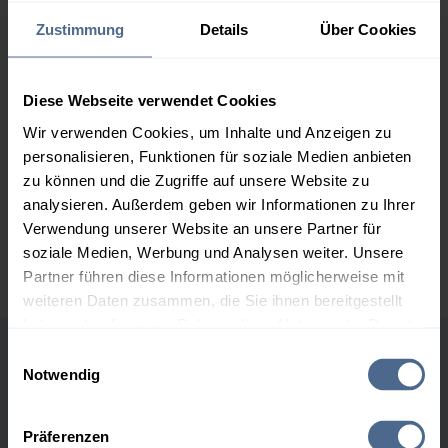
153,30 €
Zustimmung
Details
Über Cookies
2.000 Liter
150,09 €
0,00 €
150,09 €
Diese Webseite verwendet Cookies
3.000 Liter
148,50 €
0,00 €
Wir verwenden Cookies, um Inhalte und Anzeigen zu
148,50 €
personalisieren, Funktionen für soziale Medien anbieten
5.000 Liter
147,18 €
0,00 €
zu können und die Zugriffe auf unsere Website zu
147,18 €
analysieren. Außerdem geben wir Informationen zu Ihrer
Verwendung unserer Website an unsere Partner für
Preise für Heizöl in Standardqualität nach Ö-Norm C 1109 in € / 100
soziale Medien, Werbung und Analysen weiter. Unsere
Liter inkl. MwSt. und Lieferung bei einer Lieferstelle.
Partner führen diese Informationen möglicherweise mit
weiteren Daten zusammen, die Sie ihnen bereitgestellt
haben oder die sie im Rahmen Ihrer Nutzung der Dienste
gesammelt haben.
Einwilligungsauswahl
Höchst- und Tiefststände der
Notwendig
Hier finden Sie unser
Impressum
und unsere
Heizölpreise in Braunau
Datenschutzerklärung
.
Präferenzen