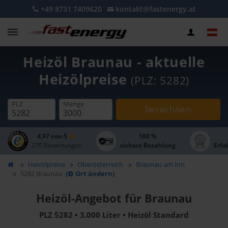
+49 8731 7409620
kontakt@fastenergy.at
Heizöl Braunau - aktuelle
Heizölpreise
(PLZ: 5282)
PLZ
Menge
berechnen
4,97 von 5
100 %
270 Bewertungen
sichere Bezahlung
Erfa
Heizölpreise
Oberösterreich
Braunau am Inn
5282 Braunau
(
Ort ändern)
Heizöl-Angebot für Braunau
PLZ 5282 • 3.000 Liter • Heizöl Standard