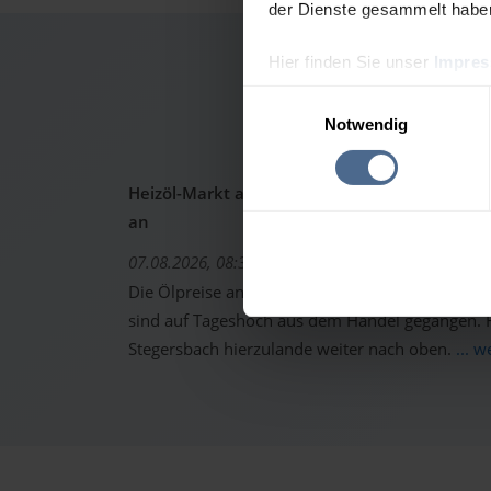
der Dienste gesammelt habe
Hier finden Sie unser
Impre
Heizölpr
Einwilligungsauswahl
Notwendig
Heizöl-Markt aktuell: Ölpreise schon wieder 
an
07.08.2026, 08:37 Uhr
Die Ölpreise an den internationalen Warenterm
sind auf Tageshoch aus dem Handel gegangen. Fo
Stegersbach hierzulande weiter nach oben.
... w