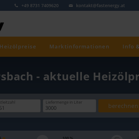
+49 8731 7409620
kontakt@fastenergy.at
Heizölpreise
Marktinformationen
Info 
rsbach - aktuelle Heizölp
tleitzahl
Liefermenge
in Liter
berechnen
 5
100 %