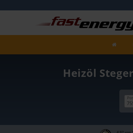
Heizöl Stege
Pos
4,97 von