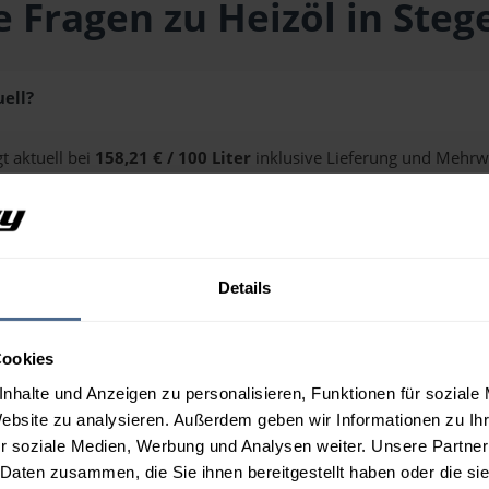
e Fragen zu Heizöl in Steg
uell?
t aktuell bei
158,21 € / 100 Liter
inklusive Lieferung und Mehrwe
ge erhalten Sie über unseren
Preisrechner
.
?
Details
n Stegersbach?
Cookies
nhalte und Anzeigen zu personalisieren, Funktionen für soziale
Website zu analysieren. Außerdem geben wir Informationen zu I
r soziale Medien, Werbung und Analysen weiter. Unsere Partner
 Daten zusammen, die Sie ihnen bereitgestellt haben oder die s