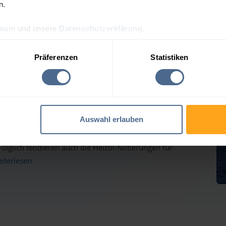
n.
ssum
und unsere
Datenschutzerklärung
.
eis-Tagesprognose für St
Präferenzen
Statistiken
auf dem Weg nach oben - Heizölpreise ziehen ebenfalls
Auswahl erlauben
inmärkten haben gestern weiter deutlich zugelegt und
lglich tendieren auch die Heizöl-Notierungen für
eiterlesen