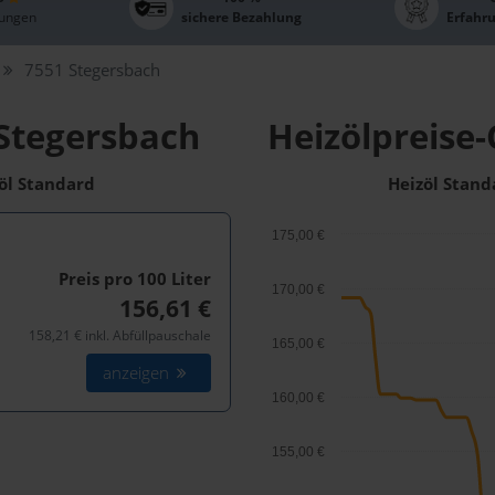
ungen
sichere Bezahlung
Erfahr
7551 Stegersbach
 Stegersbach
Heizölpreise-
zöl Standard
Heizöl Stand
175,00 €
Preis pro 100
Liter
170,00 €
156,61 €
158,21 € inkl. Abfüllpauschale
165,00 €
anzeigen
160,00 €
155,00 €