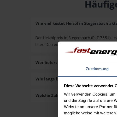
Häufig
Wie viel kostet Heizöl in Stegersbach akt
Der Heizölpreis in Stegersbach (PLZ 7551) lieg
Liter. Den exakten Preis für Ihre Wunschmen
Wer liefert das Heizöl in Stegersbach aus
Zustimmung
Wie lange ist die Lieferzeit des Heizöls i
Diese Webseite verwendet 
Wir verwenden Cookies, um I
Welche Zahlungsarten gibt es?
und die Zugriffe auf unsere 
Website an unsere Partner fü
möglicherweise mit weiteren