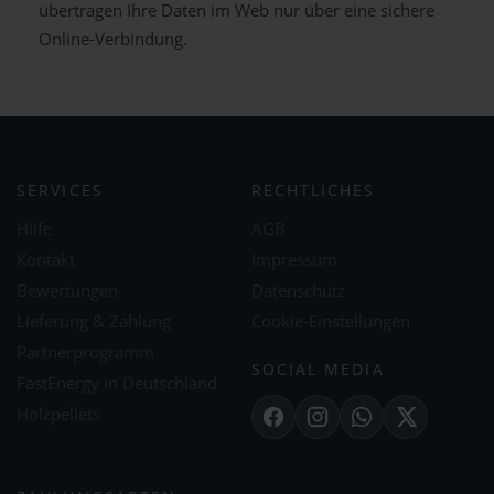
übertragen Ihre Daten im Web nur über eine sichere
Online-Verbindung.
SERVICES
RECHTLICHES
Hilfe
AGB
Kontakt
Impressum
Bewertungen
Datenschutz
Lieferung & Zahlung
Cookie-Einstellungen
Partnerprogramm
SOCIAL MEDIA
FastEnergy in Deutschland
Holzpellets
Facebook
Instagram
WhatsApp
X