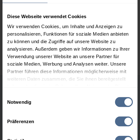
3.000 Liter
154,90 €
0,00 €
Diese Webseite verwendet Cookies
154,90 €
Wir verwenden Cookies, um Inhalte und Anzeigen zu
5.000 Liter
153,18 €
0,00 €
personalisieren, Funktionen für soziale Medien anbieten
153,18 €
zu können und die Zugriffe auf unsere Website zu
analysieren. Außerdem geben wir Informationen zu Ihrer
Preise für Heizöl in Standardqualität nach Ö-Norm C 1109 in € / 100
Liter inkl. MwSt. und Lieferung bei einer Lieferstelle.
Verwendung unserer Website an unsere Partner für
soziale Medien, Werbung und Analysen weiter. Unsere
Partner führen diese Informationen möglicherweise mit
weiteren Daten zusammen, die Sie ihnen bereitgestellt
haben oder die sie im Rahmen Ihrer Nutzung der Dienste
Höchst- und Tiefststände der
gesammelt haben.
Einwilligungsauswahl
Heizölpreise in Pill
Notwendig
Hier finden Sie unser
Impressum
und unsere
Datenschutzerklärung
.
Präferenzen
Heizölpreis-Höchstwerte