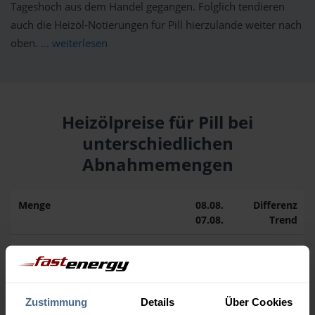
Tageshoch aus dem Handel gegangen. Folglich tendieren
auch die Heizöl-Notierungen für Pill hierzulande weiter nach
oben.
... weiterlesen
Heizölpreise für Pill bei
unterschiedlichen
Abnahmemengen
Menge
08.08.
Differenz
07.08.
Trend
1.000 Liter
163,50 €
0,00 €
163,50 €
2.000 Liter
156,75 €
0,00 €
Zustimmung
Details
Über Cookies
156,75 €