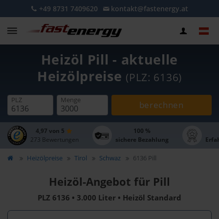
+49 8731 7409620
kontakt@fastenergy.at
Heizöl Pill - aktuelle
Heizölpreise
(PLZ: 6136)
PLZ
Menge
berechnen
4,97 von 5
100 %
273 Bewertungen
sichere Bezahlung
Erfa
Heizölpreise
Tirol
Schwaz
6136 Pill
Heizöl-Angebot für Pill
PLZ 6136 • 3.000 Liter • Heizöl Standard