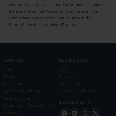
sind untereinander mischbar. Sie können also jederzeit
Standard-Heizöl mit Premium-Heizöl mischen. Der
Unterschied beider Sorten liegt lediglich in der
Beimischung eines Additives (Zusatz).
SERVICES
RECHTLICHES
Hilfe
AGB
Kontakt
Impressum
Bewertungen
Datenschutz
Lieferung & Zahlung
Cookie-Einstellungen
Partnerprogramm
SOCIAL MEDIA
FastEnergy in Deutschland
Holzpellets
Facebook
Instagram
WhatsApp
X