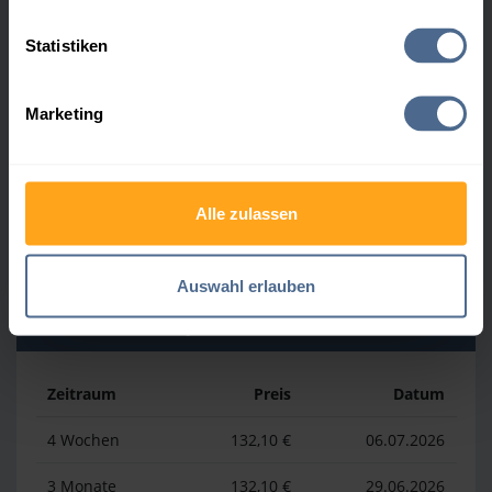
Heizölpreis-Höchstwerte
Statistiken
Zeitraum
Preis
Datum
Marketing
4 Wochen
164,50 €
30.07.2026
3 Monate
164,50 €
30.07.2026
Alle zulassen
1 Jahr
177,70 €
02.04.2026
Auswahl erlauben
Heizölpreis-Tiefstwerte
Zeitraum
Preis
Datum
4 Wochen
132,10 €
06.07.2026
3 Monate
132,10 €
29.06.2026