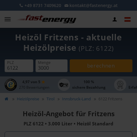
+49 8731 7409620
kontakt@fastenergy.at
Heizöl Fritzens - aktuelle
Heizölpreise
(PLZ: 6122)
PLZ
Menge
berechnen
4,97 von 5
100 %
270 Bewertungen
sichere Bezahlung
Erfa
Heizölpreise
Tirol
Innsbruck-Land
6122 Fritzens
Heizöl-Angebot für Fritzens
PLZ 6122 • 3.000 Liter • Heizöl Standard