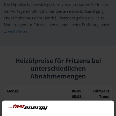
Die Ölpreise haben sich gestern von den starken Verlusten
der Vortage erholt. Rohöl tendierte seitwärts, Gasöl ging
etwas höher aus dem Handel. Trotzdem geben die Heizöl-
Notierungen für Fritzens hierzulande in der Eröffnung nach.
... weiterlesen
Heizölpreise für Fritzens bei
unterschiedlichen
Abnahmemengen
Menge
06.08.
Differenz
05.08.
Trend
1.000 Liter
163,50 €
0,00 €
163,50 €