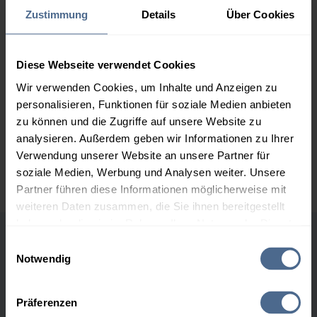
Zustimmung
Details
Über Cookies
2.000 Liter
156,75 €
0,00 €
156,75 €
Diese Webseite verwendet Cookies
3.000 Liter
154,90 €
0,00 €
154,90 €
Wir verwenden Cookies, um Inhalte und Anzeigen zu
personalisieren, Funktionen für soziale Medien anbieten
5.000 Liter
153,18 €
0,00 €
zu können und die Zugriffe auf unsere Website zu
153,18 €
analysieren. Außerdem geben wir Informationen zu Ihrer
Preise für Heizöl in Standardqualität nach Ö-Norm C 1109 in € / 100
Verwendung unserer Website an unsere Partner für
Liter inkl. MwSt. und Lieferung bei einer Lieferstelle.
soziale Medien, Werbung und Analysen weiter. Unsere
Partner führen diese Informationen möglicherweise mit
weiteren Daten zusammen, die Sie ihnen bereitgestellt
haben oder die sie im Rahmen Ihrer Nutzung der Dienste
gesammelt haben.
Einwilligungsauswahl
Höchst- und Tiefststände der
Notwendig
Heizölpreise in Fritzens
Hier finden Sie unser
Impressum
und unsere
Datenschutzerklärung
.
Präferenzen