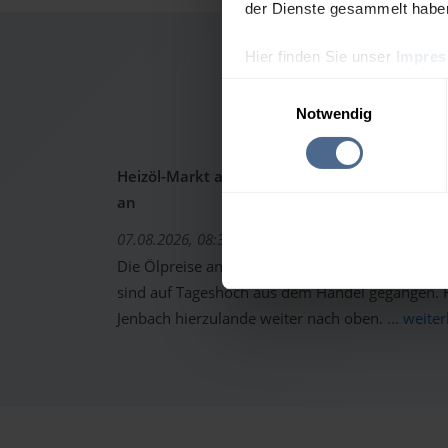
der Dienste gesammelt habe
Hier finden Sie unser
Impre
Heizöl
Einwilligungsauswahl
Notwendig
Heizöl-Markt aktuell: Ölpreise schon wieder 
an
07.08.2026, 08:37 Uhr
Die Ölpreise an den internationalen Warenterm
sind auf Tageshoch aus dem Handel gegangen. Fo
Jenbach hierzulande weiter nach oben.
... weite