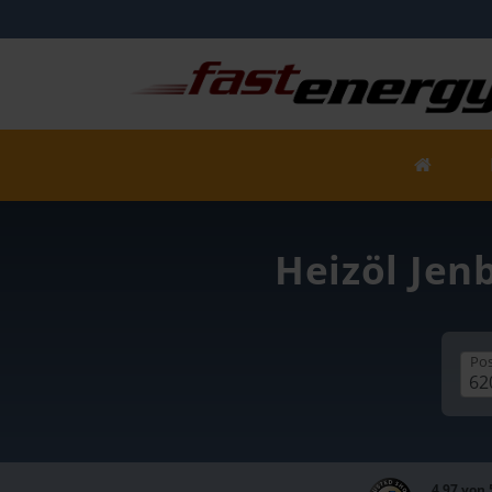
Heizöl Jen
Pos
4,97 von