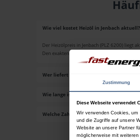
Häuf
Wie viel kostet Heizöl in Jenbach aktuell?
Der Heizölpreis in Jenbach (PLZ 6200) liegt ak
Den exakten Preis für Ihre Wunschmenge erh
Wer liefert das Heizöl in Jenbach aus?
Zustimmung
Wie lange ist die Lieferzeit des Heizöls i
Diese Webseite verwendet 
Wir verwenden Cookies, um I
Welche Zahlungsarten gibt es?
und die Zugriffe auf unsere 
Website an unsere Partner fü
möglicherweise mit weiteren