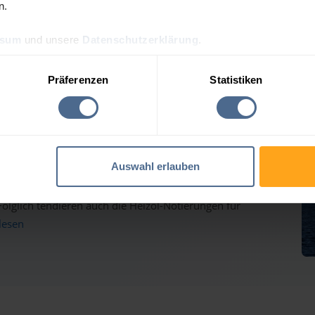
n.
ssum
und unsere
Datenschutzerklärung
.
preis-Tagesprognose für 
Präferenzen
Statistiken
auf dem Weg nach oben - Heizölpreise ziehen ebenfalls
Auswahl erlauben
inmärkten haben gestern weiter deutlich zugelegt und
lglich tendieren auch die Heizöl-Notierungen für
rlesen