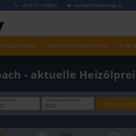
+49 8731 7409620
kontakt@fastenergy.at
Heizölpreise
Marktinformationen
Info 
bach - aktuelle Heizölpre
tleitzahl
Liefermenge
in Liter
berechnen
 5
100 %