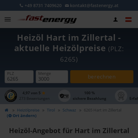
+49 8731 7409620
kontakt@fastenergy.at
Heizöl Hart im Zillertal -
aktuelle Heizölpreise
(PLZ:
6265)
PLZ
Menge
berechnen
4,97 von 5
100 %
273 Bewertungen
sichere Bezahlung
Erfa
Heizölpreise
Tirol
Schwaz
6265 Hart im Zillertal
(
Ort ändern)
Heizöl-Angebot für Hart im Zillertal