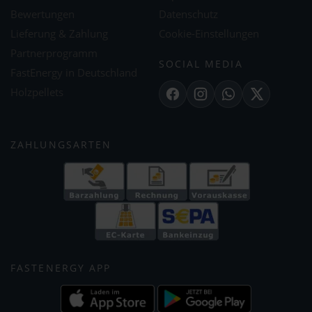
Bewertungen
Datenschutz
Lieferung & Zahlung
Cookie-Einstellungen
Partnerprogramm
SOCIAL MEDIA
FastEnergy in Deutschland
Holzpellets
Facebook
Instagram
WhatsApp
X
ZAHLUNGSARTEN
FASTENERGY APP