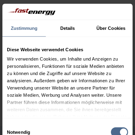
Menge
09.08.
Differenz
08.08.
Trend
1.000 Liter
163,50 €
0,00 €
Zustimmung
Details
Über Cookies
163,50 €
2.000 Liter
156,75 €
0,00 €
Diese Webseite verwendet Cookies
156,75 €
Wir verwenden Cookies, um Inhalte und Anzeigen zu
3.000 Liter
154,90 €
0,00 €
personalisieren, Funktionen für soziale Medien anbieten
154,90 €
zu können und die Zugriffe auf unsere Website zu
analysieren. Außerdem geben wir Informationen zu Ihrer
5.000 Liter
153,18 €
0,00 €
Verwendung unserer Website an unsere Partner für
153,18 €
soziale Medien, Werbung und Analysen weiter. Unsere
Preise für Heizöl in Standardqualität nach Ö-Norm C 1109 in € / 100
Partner führen diese Informationen möglicherweise mit
Liter inkl. MwSt. und Lieferung bei einer Lieferstelle.
weiteren Daten zusammen, die Sie ihnen bereitgestellt
haben oder die sie im Rahmen Ihrer Nutzung der Dienste
gesammelt haben.
Einwilligungsauswahl
Notwendig