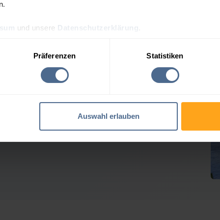
n.
ssum
und unsere
Datenschutzerklärung
.
lpreis-Tagesprognose fü
Präferenzen
Statistiken
 Heizölpreise geben weiter nach
Auswahl erlauben
Verlusten der Vortage erholt. Rohöl tendierte seitwärts,
em geben die Heizöl-Notierungen für Hürm hierzulande in