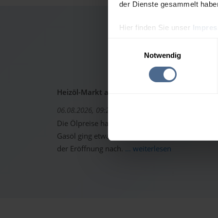
der Dienste gesammelt habe
Hier finden Sie unser
Impre
Heizö
Einwilligungsauswahl
Notwendig
Heizöl-Markt aktuell: Ölpreise erholen sich -
06.08.2026, 09:22 Uhr
Die Ölpreise haben sich gestern von den starken 
Gasöl ging etwas höher aus dem Handel. Trotzd
der Eröffnung nach.
... weiterlesen