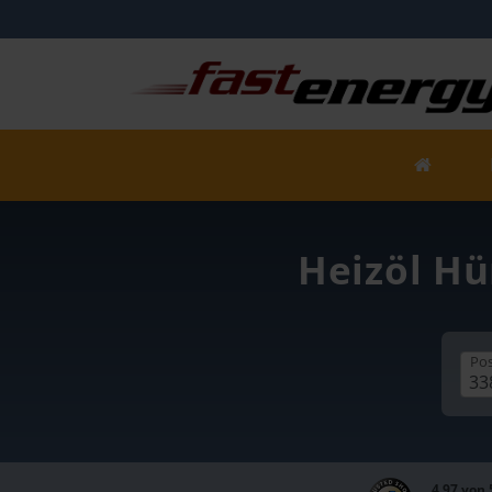
Heizöl Hü
Pos
4,97 von