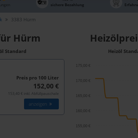
ungen
sichere Bezahlung
Erfahr
k
3383 Hürm
für Hürm
Heizölpre
zöl Standard
Heizöl Stand
175,00 €
Preis pro 100
Liter
170,00 €
152,00 €
153,40 € inkl. Abfüllpauschale
165,00 €
anzeigen
160,00 €
155,00 €