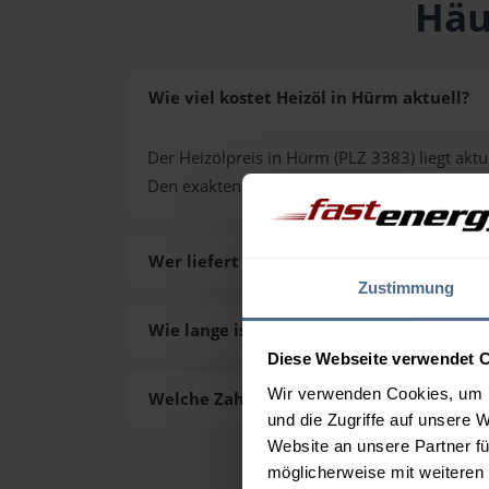
Häu
Wie viel kostet Heizöl in Hürm aktuell?
Der Heizölpreis in Hürm (PLZ 3383) liegt aktu
Den exakten Preis für Ihre Wunschmenge erh
Wer liefert das Heizöl in Hürm aus?
Zustimmung
Wie lange ist die Lieferzeit des Heizöls i
Diese Webseite verwendet 
Wir verwenden Cookies, um I
Welche Zahlungsarten gibt es?
und die Zugriffe auf unsere 
Website an unsere Partner fü
möglicherweise mit weiteren