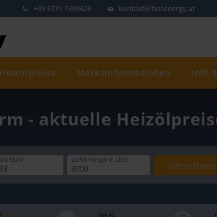
+49 8731 7409620
kontakt@fastenergy.at
Heizölpreise
Marktinformationen
Info 
rm - aktuelle Heizölprei
tleitzahl
Liefermenge
in Liter
berechnen
 5
100 %