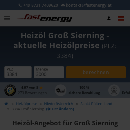
+49 8731 7409620
kontakt@fastenergy.at
Heizöl Groß Sierning -
aktuelle Heizölpreise
(PLZ:
3384)
PLZ
Menge
berechnen
4,97 von 5
100 %
273 Bewertungen
sichere Bezahlung
Erfa
Heizölpreise
Niederösterreich
Sankt Pölten-Land
3384 Groß Sierning
(
Ort ändern)
Heizöl-Angebot für Groß Sierning