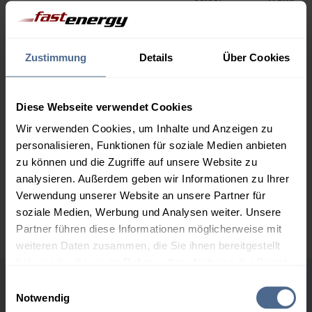
1.000 Liter
159,29 €
0,00 €
159,29 €
Zustimmung
Details
Über Cookies
2.000 Liter
154,96 €
0,00 €
154,96 €
Diese Webseite verwendet Cookies
3.000 Liter
153,40 €
0,00 €
Wir verwenden Cookies, um Inhalte und Anzeigen zu
153,40 €
personalisieren, Funktionen für soziale Medien anbieten
5.000 Liter
152,41 €
0,00 €
zu können und die Zugriffe auf unsere Website zu
152,41 €
analysieren. Außerdem geben wir Informationen zu Ihrer
Verwendung unserer Website an unsere Partner für
Preise für Heizöl in Standardqualität nach Ö-Norm C 1109 in € / 100
soziale Medien, Werbung und Analysen weiter. Unsere
Liter inkl. MwSt. und Lieferung bei einer Lieferstelle.
Partner führen diese Informationen möglicherweise mit
weiteren Daten zusammen, die Sie ihnen bereitgestellt
haben oder die sie im Rahmen Ihrer Nutzung der Dienste
gesammelt haben.
Einwilligungsauswahl
Höchst- und Tiefststände der
Notwendig