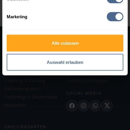
Zurück zum Bundesland Niederösterreich
Marketing
Alle zulassen
SERVICES
RECHTLICHES
Hilfe
AGB
Auswahl erlauben
Kontakt
Impressum
Bewertungen
Datenschutz
Lieferung & Zahlung
Cookie-Einstellungen
Partnerprogramm
SOCIAL MEDIA
FastEnergy in Deutschland
Holzpellets
Facebook
Instagram
WhatsApp
X
ZAHLUNGSARTEN