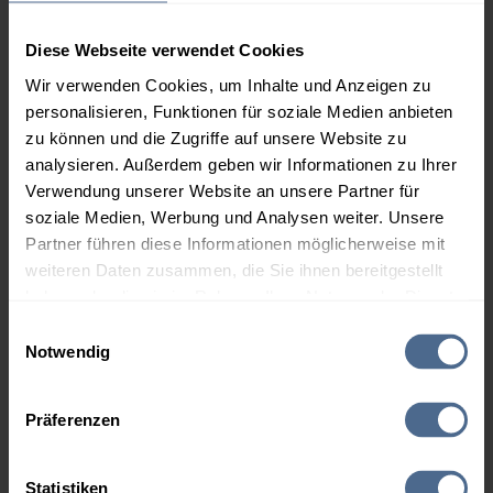
Karlstetten
Kasten bei Böheimkirchen
Kirchberg an der Pielach
Kirchstetten
Diese Webseite verwendet Cookies
Laaben
Loich
Wir verwenden Cookies, um Inhalte und Anzeigen zu
Maria Anzbach
Markersdorf-Haindorf
personalisieren, Funktionen für soziale Medien anbieten
zu können und die Zugriffe auf unsere Website zu
Michelbach
Neidling
analysieren. Außerdem geben wir Informationen zu Ihrer
Neulengbach
Nußdorf
Verwendung unserer Website an unsere Partner für
Ober-Grafendorf
Oberwölbling
soziale Medien, Werbung und Analysen weiter. Unsere
Obritzberg
Ollersbach
Partner führen diese Informationen möglicherweise mit
weiteren Daten zusammen, die Sie ihnen bereitgestellt
Perschling
Prinzersdorf
haben oder die sie im Rahmen Ihrer Nutzung der Dienste
Pyhra
Rabenstein an der Pielach
gesammelt haben.
Einwilligungsauswahl
Schwarzenbach an der Pielach
St. Christophen
Notwendig
St. Margarethen an der Sierning
Statzendorf
Hier finden Sie unser
Impressum
und unsere
Datenschutzerklärung
.
Stössing
Traismauer
Präferenzen
Wald
Weinburg
Wilhelmsburg
Statistiken