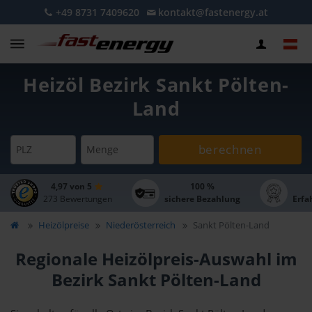
+49 8731 7409620
kontakt@fastenergy.at
Heizöl Bezirk Sankt Pölten-
Land
berechnen
PLZ
Menge
4,97 von 5
100 %
273 Bewertungen
sichere Bezahlung
Erfa
Heizölpreise
Niederösterreich
Sankt Pölten-Land
Regionale Heizölpreis-Auswahl im
Bezirk Sankt Pölten-Land