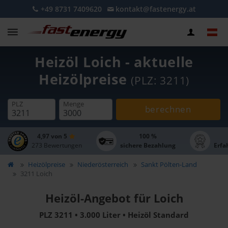
+49 8731 7409620
kontakt@fastenergy.at
Heizöl Loich - aktuelle
Heizölpreise
(PLZ: 3211)
PLZ
Menge
berechnen
4,97 von 5
100 %
273 Bewertungen
sichere Bezahlung
Erfa
Heizölpreise
Niederösterreich
Sankt Pölten-Land
3211 Loich
Heizöl-Angebot für Loich
PLZ 3211 • 3.000 Liter • Heizöl Standard