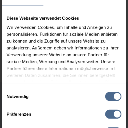
2.000 Liter
154,96 €
0,00 €
154,96 €
Diese Webseite verwendet Cookies
3.000 Liter
153,40 €
0,00 €
Wir verwenden Cookies, um Inhalte und Anzeigen zu
153,40 €
personalisieren, Funktionen für soziale Medien anbieten
zu können und die Zugriffe auf unsere Website zu
5.000 Liter
152,41 €
0,00 €
analysieren. Außerdem geben wir Informationen zu Ihrer
152,41 €
Verwendung unserer Website an unsere Partner für
Preise für Heizöl in Standardqualität nach Ö-Norm C 1109 in € / 100
soziale Medien, Werbung und Analysen weiter. Unsere
Liter inkl. MwSt. und Lieferung bei einer Lieferstelle.
Partner führen diese Informationen möglicherweise mit
weiteren Daten zusammen, die Sie ihnen bereitgestellt
haben oder die sie im Rahmen Ihrer Nutzung der Dienste
gesammelt haben.
Einwilligungsauswahl
Notwendig
Höchst- und Tiefststände der
Hier finden Sie unser
Impressum
und unsere
Heizölpreise in Loich
Datenschutzerklärung
.
Präferenzen