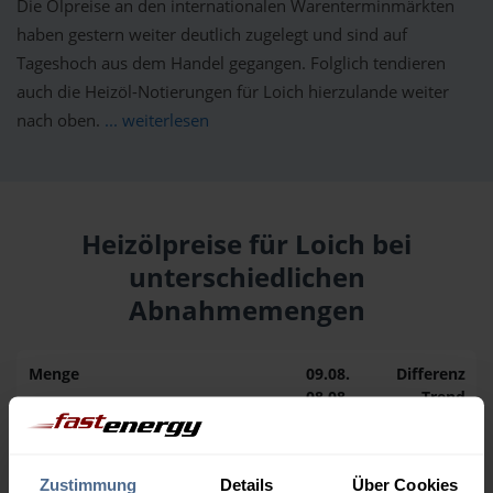
Die Ölpreise an den internationalen Warenterminmärkten
haben gestern weiter deutlich zugelegt und sind auf
Tageshoch aus dem Handel gegangen. Folglich tendieren
auch die Heizöl-Notierungen für Loich hierzulande weiter
nach oben.
... weiterlesen
Heizölpreise für Loich bei
unterschiedlichen
Abnahmemengen
Menge
09.08.
Differenz
08.08.
Trend
1.000 Liter
159,29 €
0,00 €
159,29 €
Zustimmung
Details
Über Cookies