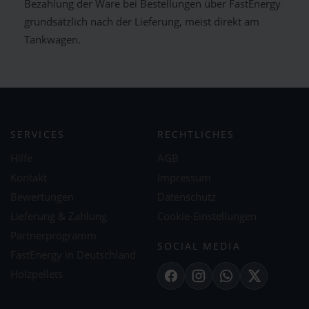
Bezahlung der Ware bei Bestellungen über FastEnergy
grundsätzlich nach der Lieferung, meist direkt am
Tankwagen.
SERVICES
RECHTLICHES
Hilfe
AGB
Kontakt
Impressum
Bewertungen
Datenschutz
Lieferung & Zahlung
Cookie-Einstellungen
Partnerprogramm
SOCIAL MEDIA
FastEnergy in Deutschland
Holzpellets
Facebook
Instagram
WhatsApp
X