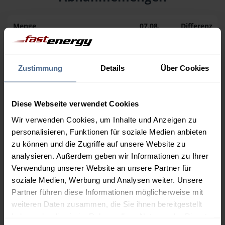
Menge
07.08.
Differenz
06.08.
Trend
1.000 Liter
159,29 €
0,00 €
Zustimmung
Details
Über Cookies
159,29 €
2.000 Liter
154,96 €
0,00 €
154,96 €
Diese Webseite verwendet Cookies
Wir verwenden Cookies, um Inhalte und Anzeigen zu
3.000 Liter
153,40 €
0,00 €
personalisieren, Funktionen für soziale Medien anbieten
153,40 €
zu können und die Zugriffe auf unsere Website zu
5.000 Liter
152,41 €
0,00 €
analysieren. Außerdem geben wir Informationen zu Ihrer
152,41 €
Verwendung unserer Website an unsere Partner für
soziale Medien, Werbung und Analysen weiter. Unsere
Preise für Heizöl in Standardqualität nach Ö-Norm C 1109 in € / 100
Partner führen diese Informationen möglicherweise mit
Liter inkl. MwSt. und Lieferung bei einer Lieferstelle.
weiteren Daten zusammen, die Sie ihnen bereitgestellt
haben oder die sie im Rahmen Ihrer Nutzung der Dienste