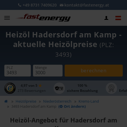
+49 8731 7409620
kontakt@fastenergy.at
Heizöl Hadersdorf am Kamp -
aktuelle Heizölpreise
(PLZ:
3493)
PLZ
Menge
berechnen
4,97 von 5
100 %
273 Bewertungen
sichere Bezahlung
Erfa
Heizölpreise
Niederösterreich
Krems-Land
3493 Hadersdorf am Kamp
(
Ort ändern)
Heizöl-Angebot für Hadersdorf am