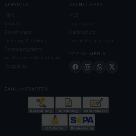
SERVICES
RECHTLICHES
Hilfe
AGB
Kontakt
Impressum
Bewertungen
Datenschutz
Lieferung & Zahlung
Cookie-Einstellungen
Partnerprogramm
SOCIAL MEDIA
FastEnergy in Deutschland
Holzpellets
Facebook
Instagram
WhatsApp
X
ZAHLUNGSARTEN