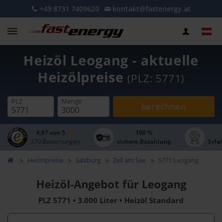
+49 8731 7409620
kontakt@fastenergy.at
Heizöl Leogang - aktuelle
Heizölpreise
(PLZ: 5771)
PLZ
Menge
berechnen
4,97 von 5
100 %
270 Bewertungen
sichere Bezahlung
Erfa
Heizölpreise
Salzburg
Zell am See
5771 Leogang
Heizöl-Angebot für Leogang
PLZ 5771 • 3.000 Liter • Heizöl Standard