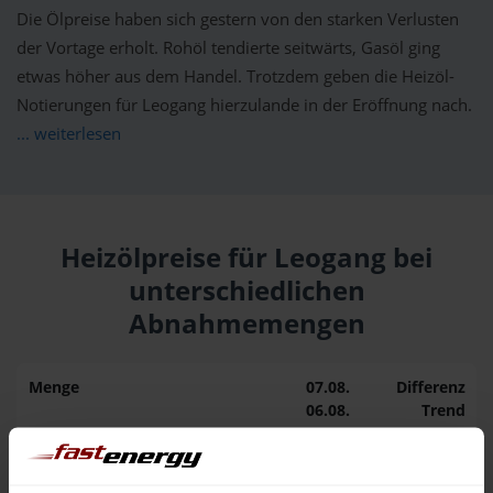
Die Ölpreise haben sich gestern von den starken Verlusten
der Vortage erholt. Rohöl tendierte seitwärts, Gasöl ging
etwas höher aus dem Handel. Trotzdem geben die Heizöl-
Notierungen für Leogang hierzulande in der Eröffnung nach.
... weiterlesen
Heizölpreise für Leogang bei
unterschiedlichen
Abnahmemengen
Menge
07.08.
Differenz
06.08.
Trend
1.000 Liter
157,32 €
0,00 €
157,32 €