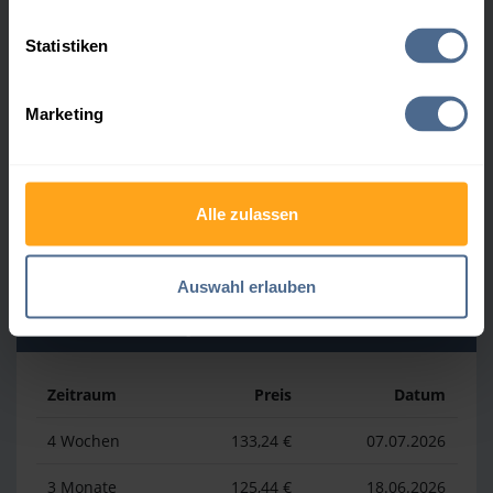
Heizölpreis-Höchstwerte
Statistiken
Zeitraum
Preis
Datum
Marketing
4 Wochen
160,84 €
30.07.2026
3 Monate
160,84 €
30.07.2026
Alle zulassen
1 Jahr
185,44 €
03.04.2026
Auswahl erlauben
Heizölpreis-Tiefstwerte
Zeitraum
Preis
Datum
4 Wochen
133,24 €
07.07.2026
3 Monate
125,44 €
18.06.2026