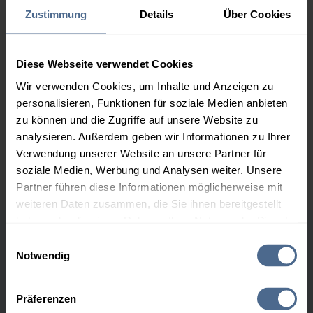
Zustimmung
Details
Über Cookies
2.000 Liter
151,32 €
0,00 €
151,32 €
Diese Webseite verwendet Cookies
3.000 Liter
149,44 €
0,00 €
149,44 €
Wir verwenden Cookies, um Inhalte und Anzeigen zu
personalisieren, Funktionen für soziale Medien anbieten
5.000 Liter
147,36 €
0,00 €
zu können und die Zugriffe auf unsere Website zu
147,36 €
analysieren. Außerdem geben wir Informationen zu Ihrer
Preise für Heizöl in Standardqualität nach Ö-Norm C 1109 in € / 100
Verwendung unserer Website an unsere Partner für
Liter inkl. MwSt. und Lieferung bei einer Lieferstelle.
soziale Medien, Werbung und Analysen weiter. Unsere
Partner führen diese Informationen möglicherweise mit
weiteren Daten zusammen, die Sie ihnen bereitgestellt
haben oder die sie im Rahmen Ihrer Nutzung der Dienste
gesammelt haben.
Einwilligungsauswahl
Höchst- und Tiefststände der
Notwendig
Heizölpreise in Leogang
Hier finden Sie unser
Impressum
und unsere
Datenschutzerklärung
.
Präferenzen