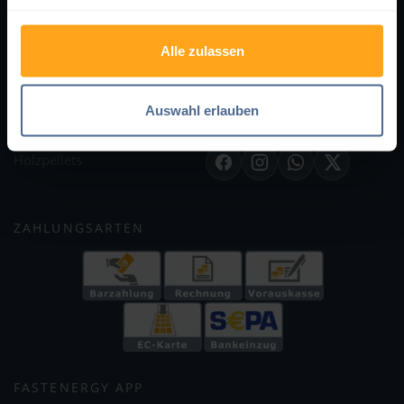
Hilfe
AGB
Kontakt
Impressum
Alle zulassen
Bewertungen
Datenschutz
Lieferung & Zahlung
Cookie-Einstellungen
Partnerprogramm
Auswahl erlauben
SOCIAL MEDIA
FastEnergy in Deutschland
Holzpellets
Facebook
Instagram
WhatsApp
X
ZAHLUNGSARTEN
FASTENERGY APP