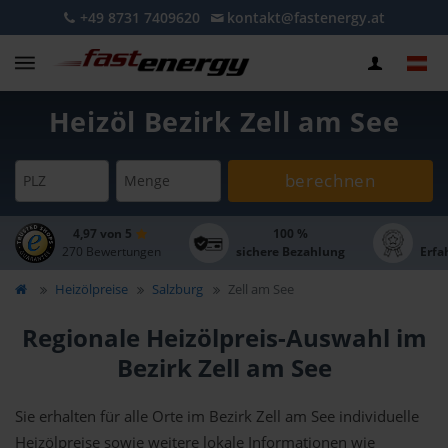
+49 8731 7409620
kontakt@fastenergy.at
Heizöl Bezirk Zell am See
berechnen
PLZ
Menge
4,97 von 5
100 %
270 Bewertungen
sichere Bezahlung
Erfa
Heizölpreise
Salzburg
Zell am See
Regionale Heizölpreis-Auswahl im
Bezirk Zell am See
Sie erhalten für alle Orte im Bezirk Zell am See individuelle
Heizölpreise sowie weitere lokale Informationen wie