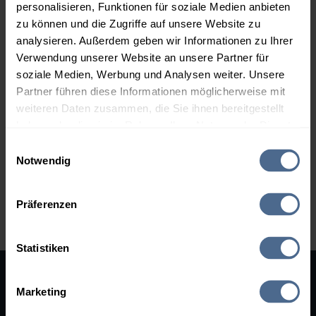
Mittersill
Mühlbach
personalisieren, Funktionen für soziale Medien anbieten
zu können und die Zugriffe auf unsere Website zu
Neukirchen am Großvenediger
Niedernsill
analysieren. Außerdem geben wir Informationen zu Ihrer
Piesendorf
Rauris
Verwendung unserer Website an unsere Partner für
Saalbach
Saalfelden am Steinernen Meer
soziale Medien, Werbung und Analysen weiter. Unsere
St. Martin bei Lofer
Stuhlfelden
Partner führen diese Informationen möglicherweise mit
weiteren Daten zusammen, die Sie ihnen bereitgestellt
Taxenbach
Unken
haben oder die sie im Rahmen Ihrer Nutzung der Dienste
Uttendorf
Viehhofen
gesammelt haben.
Einwilligungsauswahl
Wald im Pinzgau
Weißbach bei Lofer
Notwendig
Zell am See
Hier finden Sie unser
Impressum
und unsere
Datenschutzerklärung
.
Präferenzen
Zurück zum Bundesland Salzburg
Statistiken
Marketing
SERVICES
RECHTLICHES