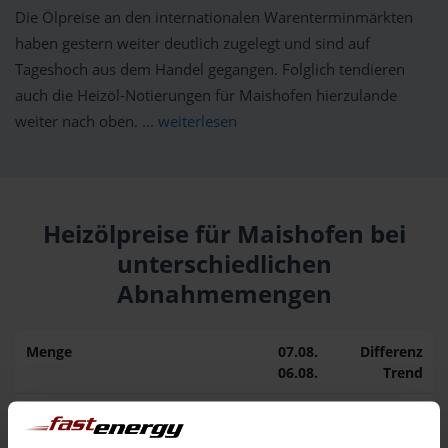
Die Ölpreise an den internationalen Warenterminmärkten
haben gestern weiter deutlich zugelegt und sind auf
Tageshoch aus dem Handel gegangen. Folglich tendieren
auch die Heizöl-Notierungen für Maishofen hierzulande
weiter nach oben.
... weiterlesen
Heizölpreise für Maishofen bei
unterschiedlichen
Abnahmemengen
Menge
07.08.
Differenz
06.08.
Trend
1.000 Liter
160,92 €
+ 3,60 €
157,32 €