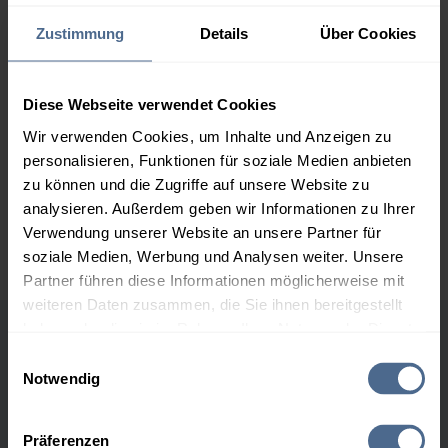
2.000 Liter
154,92 €
+ 3,60 €
Zustimmung
Details
Über Cookies
151,32 €
3.000 Liter
153,04 €
+ 3,60 €
Diese Webseite verwendet Cookies
149,44 €
Wir verwenden Cookies, um Inhalte und Anzeigen zu
5.000 Liter
150,96 €
+ 3,60 €
personalisieren, Funktionen für soziale Medien anbieten
147,36 €
zu können und die Zugriffe auf unsere Website zu
analysieren. Außerdem geben wir Informationen zu Ihrer
Preise für Heizöl in Standardqualität nach Ö-Norm C 1109 in € / 100
Verwendung unserer Website an unsere Partner für
Liter inkl. MwSt. und Lieferung bei einer Lieferstelle.
soziale Medien, Werbung und Analysen weiter. Unsere
Partner führen diese Informationen möglicherweise mit
weiteren Daten zusammen, die Sie ihnen bereitgestellt
haben oder die sie im Rahmen Ihrer Nutzung der Dienste
Höchst- und Tiefststände der
gesammelt haben.
Einwilligungsauswahl
Notwendig
Heizölpreise in Maishofen
Hier finden Sie unser
Impressum
und unsere
Datenschutzerklärung
.
Präferenzen