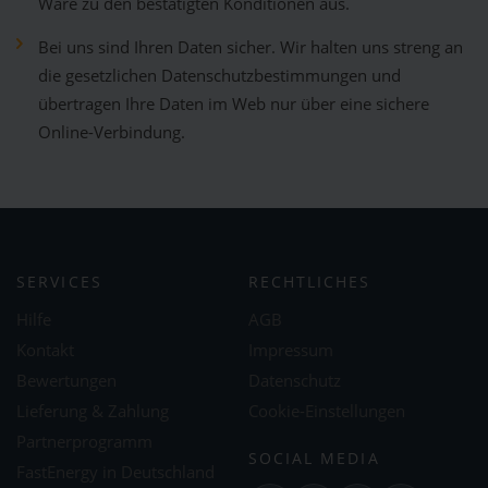
Ware zu den bestätigten Konditionen aus.
Bei uns sind Ihren Daten sicher. Wir halten uns streng an
die gesetzlichen Datenschutzbestimmungen und
übertragen Ihre Daten im Web nur über eine sichere
Online-Verbindung.
SERVICES
RECHTLICHES
Hilfe
AGB
Kontakt
Impressum
Bewertungen
Datenschutz
Lieferung & Zahlung
Cookie-Einstellungen
Partnerprogramm
SOCIAL MEDIA
FastEnergy in Deutschland