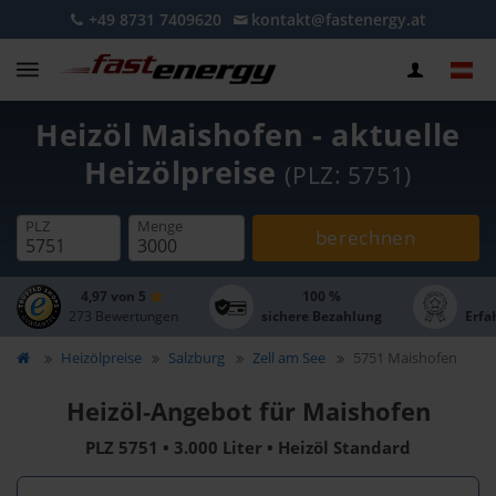
+49 8731 7409620
kontakt@fastenergy.at
Heizöl Maishofen - aktuelle
Heizölpreise
(PLZ: 5751)
PLZ
Menge
berechnen
4,97 von 5
100 %
273 Bewertungen
sichere Bezahlung
Erfa
Heizölpreise
Salzburg
Zell am See
5751 Maishofen
Heizöl-Angebot für Maishofen
PLZ 5751 • 3.000 Liter • Heizöl Standard