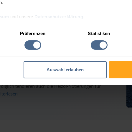
n.
ssum
und unsere
Datenschutzerklärung
.
eis-Tagesprognose für Fr
Präferenzen
Statistiken
auf dem Weg nach oben - Heizölpreise ziehen ebenfalls
Auswahl erlauben
inmärkten haben gestern weiter deutlich zugelegt und
lglich tendieren auch die Heizöl-Notierungen für
eiterlesen