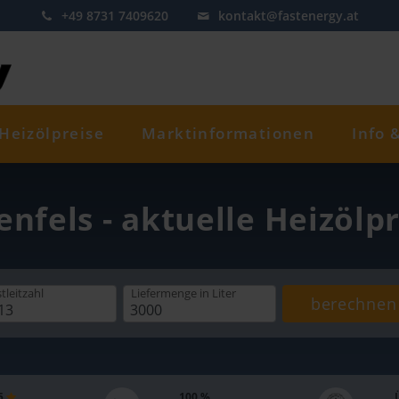
+49 8731 7409620
kontakt@fastenergy.at
Heizölpreise
Marktinformationen
Info 
enfels - aktuelle Heizölp
tleitzahl
Liefermenge
in Liter
berechnen
 5
100 %