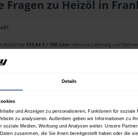
e Fragen zu Heizöl in Fran
ell?
t aktuell bei
153,64 € / 100 Liter
inklusive Lieferung und Mehrwe
ge erhalten Sie über unseren
Preisrechner
.
Details
n Frankenfels?
Cookies
nhalte und Anzeigen zu personalisieren, Funktionen für soziale
Website zu analysieren. Außerdem geben wir Informationen zu I
r soziale Medien, Werbung und Analysen weiter. Unsere Partner
 Daten zusammen, die Sie ihnen bereitgestellt haben oder die s