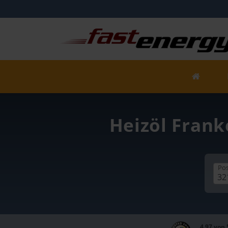
Heizöl Frank
Pos
4,97 von