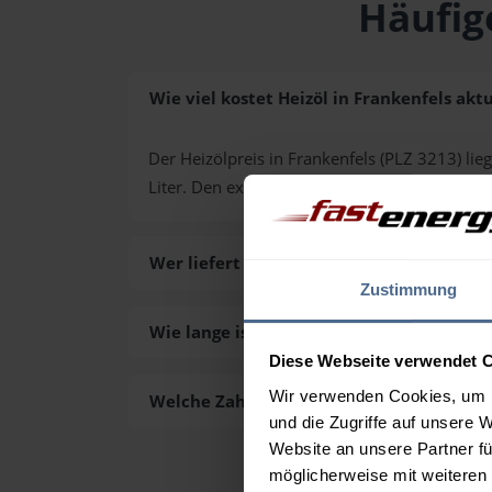
Häufig
Wie viel kostet Heizöl in Frankenfels aktu
Der Heizölpreis in Frankenfels (PLZ 3213) lieg
Liter. Den exakten Preis für Ihre Wunschmen
Wer liefert das Heizöl in Frankenfels aus?
Zustimmung
Wie lange ist die Lieferzeit des Heizöls i
Diese Webseite verwendet 
Wir verwenden Cookies, um I
Welche Zahlungsarten gibt es?
und die Zugriffe auf unsere 
Website an unsere Partner fü
möglicherweise mit weiteren