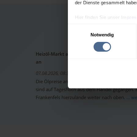
der Dienste gesammelt habe
Hier finden Sie unser
Impre
Heizölpr
Einwilligungsauswahl
Notwendig
Heizöl-Markt aktuell: Ölpreise schon wieder 
an
07.08.2026, 08:37 Uhr
Die Ölpreise an den internationalen Warenterm
sind auf Tageshoch aus dem Handel gegangen. Fo
Frankenfels hierzulande weiter nach oben.
... w