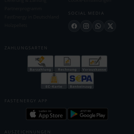
Lieferung & Zahlung
Cookie-Einstellungen
Partnerprogramm
SOCIAL MEDIA
FastEnergy in Deutschland
Holzpellets
Facebook
Instagram
WhatsApp
X
ZAHLUNGSARTEN
FASTENERGY APP
AUSZEICHNUNGEN