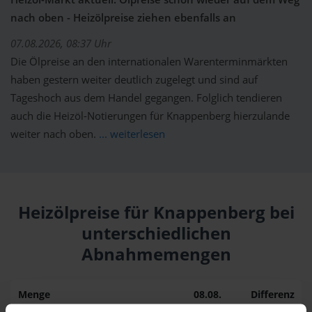
nach oben - Heizölpreise ziehen ebenfalls an
07.08.2026, 08:37 Uhr
Die Ölpreise an den internationalen Warenterminmärkten
haben gestern weiter deutlich zugelegt und sind auf
Tageshoch aus dem Handel gegangen. Folglich tendieren
auch die Heizöl-Notierungen für Knappenberg hierzulande
weiter nach oben.
... weiterlesen
Heizölpreise für Knappenberg bei
unterschiedlichen
Abnahmemengen
Menge
08.08.
Differenz
07.08.
Trend