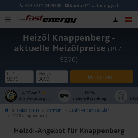
+49 8731 7409620
kontakt@fastenergy.at
Heizöl Knappenberg -
aktuelle Heizölpreise
(PLZ:
9376)
PLZ
Menge
berechnen
4,97 von 5
100 %
273 Bewertungen
sichere Bezahlung
Erfa
Heizölpreise
Kärnten
Sankt Veit an der Glan
9376 Knappenberg
Heizöl-Angebot für Knappenberg