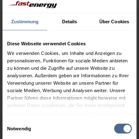
1.000 Liter
164,64 €
0,00 €
164,64 €
Zustimmung
Details
Über Cookies
2.000 Liter
160,28 €
0,00 €
160,28 €
Diese Webseite verwendet Cookies
3.000 Liter
158,21 €
0,00 €
Wir verwenden Cookies, um Inhalte und Anzeigen zu
158,21 €
personalisieren, Funktionen für soziale Medien anbieten
zu können und die Zugriffe auf unsere Website zu
5.000 Liter
156,70 €
0,00 €
analysieren. Außerdem geben wir Informationen zu Ihrer
156,70 €
Verwendung unserer Website an unsere Partner für
Preise für Heizöl in Standardqualität nach Ö-Norm C 1109 in € / 100
soziale Medien, Werbung und Analysen weiter. Unsere
Liter inkl. MwSt. und Lieferung bei einer Lieferstelle.
Partner führen diese Informationen möglicherweise mit
weiteren Daten zusammen, die Sie ihnen bereitgestellt
haben oder die sie im Rahmen Ihrer Nutzung der Dienste
gesammelt haben.
Einwilligungsauswahl
Notwendig
Höchst- und Tiefststände der
Hier finden Sie unser
Impressum
und unsere