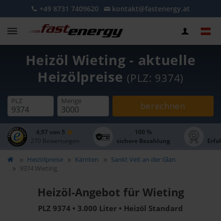
+49 8731 7409620
kontakt@fastenergy.at
Heizöl Wieting - aktuelle
Heizölpreise
(PLZ: 9374)
PLZ
Menge
berechnen
4,97 von 5
100 %
270 Bewertungen
sichere Bezahlung
Erfa
Heizölpreise
Kärnten
Sankt Veit an der Glan
9374 Wieting
Heizöl-Angebot für Wieting
PLZ 9374 • 3.000 Liter • Heizöl Standard