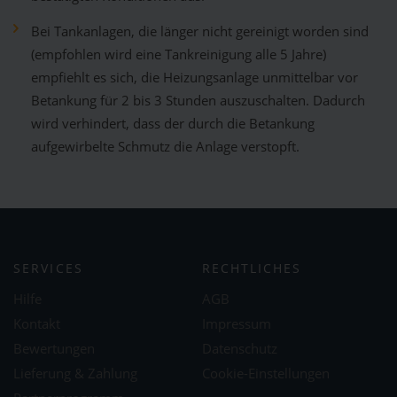
Bei Tankanlagen, die länger nicht gereinigt worden sind
(empfohlen wird eine Tankreinigung alle 5 Jahre)
empfiehlt es sich, die Heizungsanlage unmittelbar vor
Betankung für 2 bis 3 Stunden auszuschalten. Dadurch
wird verhindert, dass der durch die Betankung
aufgewirbelte Schmutz die Anlage verstopft.
SERVICES
RECHTLICHES
Hilfe
AGB
Kontakt
Impressum
Bewertungen
Datenschutz
Lieferung & Zahlung
Cookie-Einstellungen