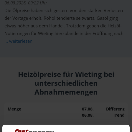
06.08.2026, 09:22 Uhr
Die Ölpreise haben sich gestern von den starken Verlusten
der Vortage erholt. Rohöl tendierte seitwärts, Gasöl ging
etwas höher aus dem Handel. Trotzdem geben die Heizöl-
Notierungen für Wieting hierzulande in der Eröffnung nach.
... weiterlesen
Heizölpreise für Wieting bei
unterschiedlichen
Abnahmemengen
Menge
07.08.
Differenz
06.08.
Trend
1.000 Liter
164,86 €
0,00 €