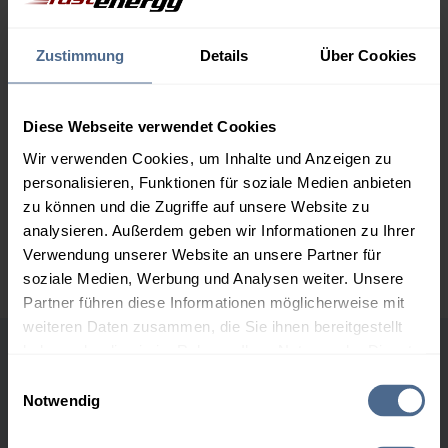
164,86 €
2.000 Liter
160,50 €
0,00 €
Zustimmung
Details
Über Cookies
160,50 €
3.000 Liter
158,43 €
0,00 €
Diese Webseite verwendet Cookies
158,43 €
Wir verwenden Cookies, um Inhalte und Anzeigen zu
5.000 Liter
156,91 €
0,00 €
personalisieren, Funktionen für soziale Medien anbieten
156,91 €
zu können und die Zugriffe auf unsere Website zu
analysieren. Außerdem geben wir Informationen zu Ihrer
Preise für Heizöl in Standardqualität nach Ö-Norm C 1109 in € / 100
Liter inkl. MwSt. und Lieferung bei einer Lieferstelle.
Verwendung unserer Website an unsere Partner für
soziale Medien, Werbung und Analysen weiter. Unsere
Partner führen diese Informationen möglicherweise mit
weiteren Daten zusammen, die Sie ihnen bereitgestellt
haben oder die sie im Rahmen Ihrer Nutzung der Dienste
Höchst- und Tiefststände der
gesammelt haben.
Einwilligungsauswahl
Heizölpreise in Wieting
Notwendig
Hier finden Sie unser
Impressum
und unsere
Datenschutzerklärung
.