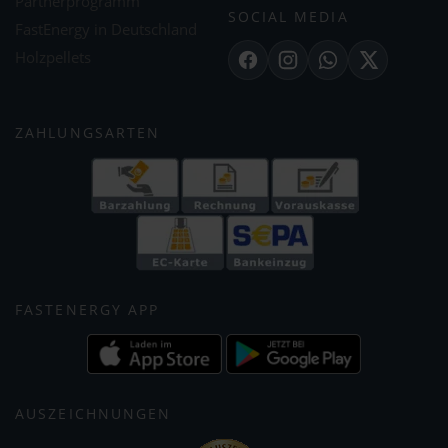
Partnerprogramm
SOCIAL MEDIA
FastEnergy in Deutschland
Holzpellets
Facebook
Instagram
WhatsApp
X
ZAHLUNGSARTEN
FASTENERGY APP
AUSZEICHNUNGEN