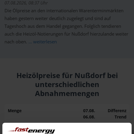
07.08.2026, 08:37 Uhr
Die Ölpreise an den internationalen Warenterminmärkten
haben gestern weiter deutlich zugelegt und sind auf
Tageshoch aus dem Handel gegangen. Folglich tendieren
auch die Heizöl-Notierungen für Nußdorf hierzulande weiter
nach oben.
... weiterlesen
Heizölpreise für Nußdorf bei
unterschiedlichen
Abnahmemengen
Menge
07.08.
Differenz
06.08.
Trend
1.000 Liter
159,29 €
0,00 €