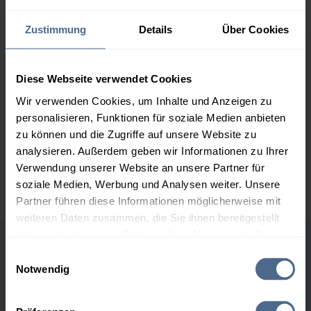
159,29 €
Zustimmung
Details
Über Cookies
2.000 Liter
154,96 €
0,00 €
154,96 €
3.000 Liter
153,40 €
0,00 €
Diese Webseite verwendet Cookies
153,40 €
Wir verwenden Cookies, um Inhalte und Anzeigen zu
personalisieren, Funktionen für soziale Medien anbieten
5.000 Liter
152,41 €
0,00 €
zu können und die Zugriffe auf unsere Website zu
152,41 €
analysieren. Außerdem geben wir Informationen zu Ihrer
Preise für Heizöl in Standardqualität nach Ö-Norm C 1109 in € / 100
Verwendung unserer Website an unsere Partner für
Liter inkl. MwSt. und Lieferung bei einer Lieferstelle.
soziale Medien, Werbung und Analysen weiter. Unsere
Partner führen diese Informationen möglicherweise mit
weiteren Daten zusammen, die Sie ihnen bereitgestellt
haben oder die sie im Rahmen Ihrer Nutzung der Dienste
gesammelt haben.
Einwilligungsauswahl
Höchst- und Tiefststände der
Notwendig
Heizölpreise in Nußdorf
Hier finden Sie unser
Impressum
und unsere
Datenschutzerklärung
.