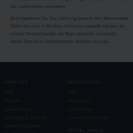
der Lieferstellen verändern.
Bitte beachten Sie: Die Lieferung kann in den allermeisten
Fällen bis max. 4 Wochen im Voraus bestellt werden, da
unsere Partnerhändler die Ware ebenfalls innerhalb
dieser Zeit beim Vorlieferanten abholen müssen.
SERVICES
RECHTLICHES
Hilfe
AGB
Kontakt
Impressum
Bewertungen
Datenschutz
Lieferung & Zahlung
Cookie-Einstellungen
Partnerprogramm
SOCIAL MEDIA