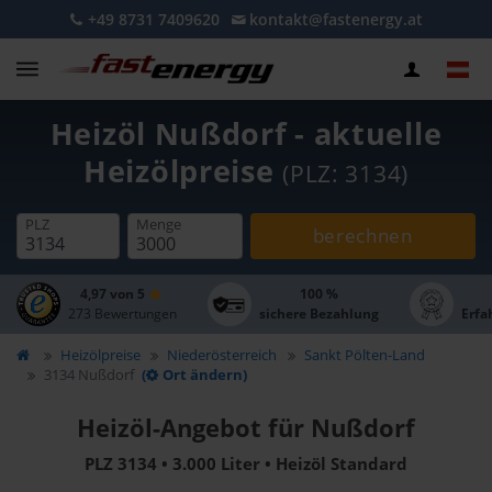
+49 8731 7409620
kontakt@fastenergy.at
Heizöl Nußdorf - aktuelle
Heizölpreise
(PLZ: 3134)
PLZ
Menge
berechnen
4,97 von 5
100 %
273 Bewertungen
sichere Bezahlung
Erfa
Heizölpreise
Niederösterreich
Sankt Pölten-Land
3134 Nußdorf
(
Ort ändern)
Heizöl-Angebot für Nußdorf
PLZ 3134 • 3.000 Liter • Heizöl Standard