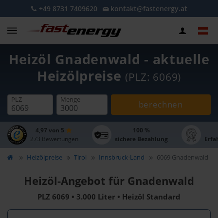
+49 8731 7409620
kontakt@fastenergy.at
Heizöl Gnadenwald - aktuelle
Heizölpreise
(PLZ: 6069)
PLZ
Menge
berechnen
4,97 von 5
100 %
273 Bewertungen
sichere Bezahlung
Erfa
Heizölpreise
Tirol
Innsbruck-Land
6069 Gnadenwald
Heizöl-Angebot für Gnadenwald
PLZ 6069 • 3.000 Liter • Heizöl Standard