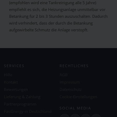
(empfohlen wird eine Tankreinigung alle 5 Jahre)
empfiehlt es sich, die Heizungsanlage unmittelbar vor
Betankung für 2 bis 3 Stunden auszuschalten. Dadurch
wird verhindert, dass der durch die Betankung
aufgewirbelte Schmutz die Anlage verstopft.
SERVICES
RECHTLICHES
Hilfe
AGB
Kontakt
Impressum
Bewertungen
Datenschutz
Lieferung & Zahlung
Cookie-Einstellungen
Partnerprogramm
SOCIAL MEDIA
FastEnergy in Deutschland