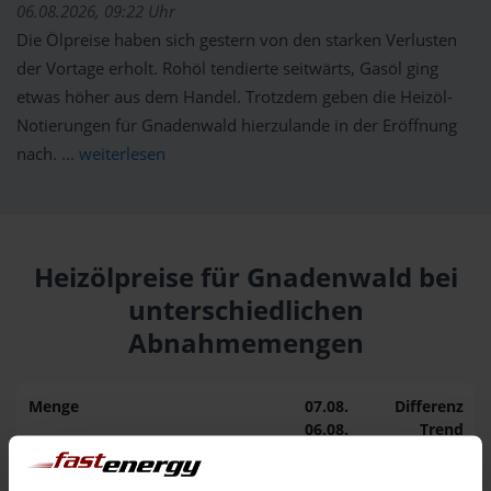
06.08.2026, 09:22 Uhr
Die Ölpreise haben sich gestern von den starken Verlusten
der Vortage erholt. Rohöl tendierte seitwärts, Gasöl ging
etwas höher aus dem Handel. Trotzdem geben die Heizöl-
Notierungen für Gnadenwald hierzulande in der Eröffnung
nach.
... weiterlesen
Heizölpreise für Gnadenwald bei
unterschiedlichen
Abnahmemengen
Menge
07.08.
Differenz
06.08.
Trend
1.000 Liter
163,50 €
0,00 €