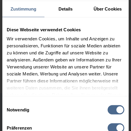
163,50 €
Zustimmung
Details
Über Cookies
2.000 Liter
156,75 €
0,00 €
156,75 €
Diese Webseite verwendet Cookies
3.000 Liter
154,90 €
0,00 €
Wir verwenden Cookies, um Inhalte und Anzeigen zu
154,90 €
personalisieren, Funktionen für soziale Medien anbieten
5.000 Liter
153,18 €
0,00 €
zu können und die Zugriffe auf unsere Website zu
153,18 €
analysieren. Außerdem geben wir Informationen zu Ihrer
Verwendung unserer Website an unsere Partner für
Preise für Heizöl in Standardqualität nach Ö-Norm C 1109 in € / 100
soziale Medien, Werbung und Analysen weiter. Unsere
Liter inkl. MwSt. und Lieferung bei einer Lieferstelle.
Partner führen diese Informationen möglicherweise mit
weiteren Daten zusammen, die Sie ihnen bereitgestellt
haben oder die sie im Rahmen Ihrer Nutzung der Dienste
gesammelt haben.
Einwilligungsauswahl
Höchst- und Tiefststände der
Notwendig
Hier finden Sie unser
Impressum
und unsere
Heizölpreise in Gnadenwald
Datenschutzerklärung
.
Präferenzen