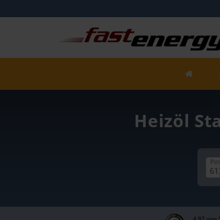
Heizöl St
Pos
4,97 von