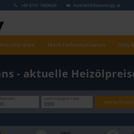
+49 8731 7409620
kontakt@fastenergy.at
Heizölpreise
Marktinformationen
Info 
ans - aktuelle Heizölprei
tleitzahl
Liefermenge
in Liter
berechnen
 5
100 %