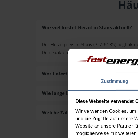
Häu
Wie viel kostet Heizöl in Stans aktuell?
Der Heizölpreis in Stans (PLZ 6135) liegt aktu
Den exakten Preis für Ihre Wunschmenge erh
Wer liefert das Heizöl in Stans aus?
Zustimmung
Wie lange ist die Lieferzeit des Heizöls in
Diese Webseite verwendet 
Wir verwenden Cookies, um I
Welche Zahlungsarten gibt es?
und die Zugriffe auf unsere 
Website an unsere Partner fü
möglicherweise mit weiteren