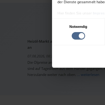
der Dienste gesammelt habe
Hier finden Sie unser
Impre
Heizö
Einwilligungsauswahl
Notwendig
Heizöl-Markt aktuell: Ölpreise schon wieder 
an
07.08.2026, 08:37 Uhr
Die Ölpreise an den internationalen Warenterm
sind auf Tageshoch aus dem Handel gegangen. Fo
hierzulande weiter nach oben.
... weiterlesen