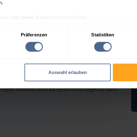
n.
ssum
und unsere
Datenschutzerklärung
.
lpreis-Tagesprognose für
Präferenzen
Statistiken
auf dem Weg nach oben - Heizölpreise ziehen ebenfalls
Auswahl erlauben
inmärkten haben gestern weiter deutlich zugelegt und
lglich tendieren auch die Heizöl-Notierungen für Stans