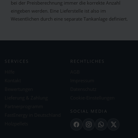
bei der Preisberechnung immer die korrekte Anzahl
eingeben werden. Eine Lieferstelle ist also im
Wesentlichen durch eine separate Tankanlage definiert.
SERVICES
RECHTLICHES
Hilfe
AGB
Kontakt
Impressum
Bewertungen
Datenschutz
Lieferung & Zahlung
Cookie-Einstellungen
Partnerprogramm
SOCIAL MEDIA
FastEnergy in Deutschland
Holzpellets
Facebook
Instagram
WhatsApp
X