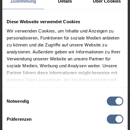
Zustimmung
Details
Über Cookies
159,29 €
2.000 Liter
154,96 €
0,00 €
154,96 €
Diese Webseite verwendet Cookies
Wir verwenden Cookies, um Inhalte und Anzeigen zu
3.000 Liter
153,40 €
0,00 €
personalisieren, Funktionen für soziale Medien anbieten
153,40 €
zu können und die Zugriffe auf unsere Website zu
5.000 Liter
152,41 €
0,00 €
analysieren. Außerdem geben wir Informationen zu Ihrer
152,41 €
Verwendung unserer Website an unsere Partner für
soziale Medien, Werbung und Analysen weiter. Unsere
Preise für Heizöl in Standardqualität nach Ö-Norm C 1109 in € / 100
Partner führen diese Informationen möglicherweise mit
Liter inkl. MwSt. und Lieferung bei einer Lieferstelle.
weiteren Daten zusammen, die Sie ihnen bereitgestellt
haben oder die sie im Rahmen Ihrer Nutzung der Dienste
gesammelt haben.
Einwilligungsauswahl
Notwendig
Höchst- und Tiefststände der
Hier finden Sie unser
Impressum
und unsere
Datenschutzerklärung
.
Heizölpreise in Ferschnitz
Präferenzen