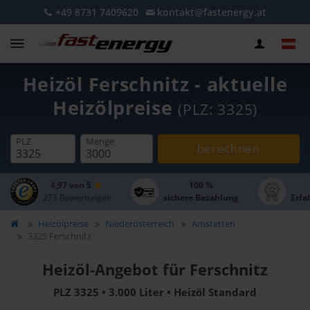
+49 8731 7409620
kontakt@fastenergy.at
Heizöl Ferschnitz - aktuelle
Heizölpreise
(PLZ: 3325)
PLZ
Menge
berechnen
4,97 von 5
100 %
273 Bewertungen
sichere Bezahlung
Erfa
Heizölpreise
Niederösterreich
Amstetten
3325 Ferschnitz
Heizöl-Angebot für Ferschnitz
PLZ 3325 • 3.000 Liter • Heizöl Standard