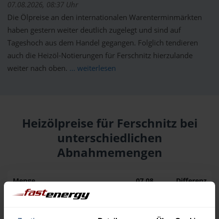
07.08.2026, 08:37 Uhr
Die Ölpreise an den internationalen Warenterminmärkten
haben gestern weiter deutlich zugelegt und sind auf
Tageshoch aus dem Handel gegangen. Folglich tendieren
auch die Heizöl-Notierungen für Ferschnitz hierzulande
weiter nach oben.
... weiterlesen
Heizölpreise für Ferschnitz bei
unterschiedlichen
Abnahmemengen
Menge
07.08.
Differenz
06.08.
Trend
1.000 Liter
159,29 €
0,00 €