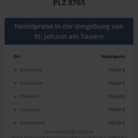
PLZ 8765
Heizölpreise in der Umgebung von
St. Johann am Tauern
Ort
Heizölpreis
Bischoffeld
158,43 €
Pusterwald
158,43 €
Thalheim
158,43 €
Unzmarkt
158,43 €
Rottenmann
156,33 €
Stand: 06.08.2026, 16:53 Uhr
Preise für Heizöl in Standardqualität nach Ö-Norm C 1109 in € /