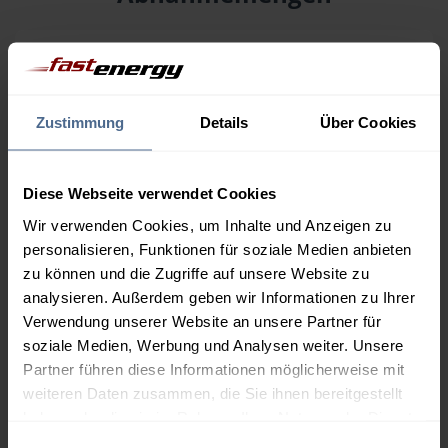
Menge
06.08.
Differenz
05.08.
Trend
1.000 Liter
164,86 €
– 1,20 €
Zustimmung
Details
Über Cookies
166,06 €
2.000 Liter
160,50 €
– 1,20 €
Diese Webseite verwendet Cookies
161,70 €
Wir verwenden Cookies, um Inhalte und Anzeigen zu
3.000 Liter
158,43 €
– 1,20 €
personalisieren, Funktionen für soziale Medien anbieten
159,63 €
zu können und die Zugriffe auf unsere Website zu
analysieren. Außerdem geben wir Informationen zu Ihrer
5.000 Liter
156,91 €
– 1,20 €
Verwendung unserer Website an unsere Partner für
158,11 €
soziale Medien, Werbung und Analysen weiter. Unsere
Preise für Heizöl in Standardqualität nach Ö-Norm C 1109 in € / 100
Partner führen diese Informationen möglicherweise mit
Liter inkl. MwSt. und Lieferung bei einer Lieferstelle.
weiteren Daten zusammen, die Sie ihnen bereitgestellt
haben oder die sie im Rahmen Ihrer Nutzung der Dienste
gesammelt haben.
Einwilligungsauswahl