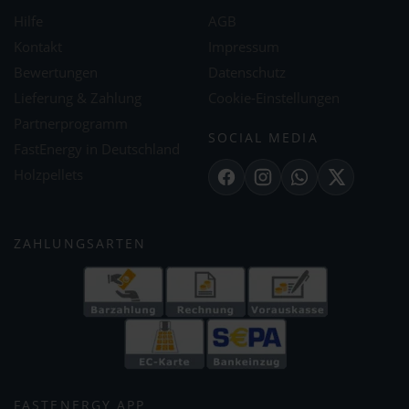
Hilfe
AGB
Kontakt
Impressum
Bewertungen
Datenschutz
Lieferung & Zahlung
Cookie-Einstellungen
Partnerprogramm
SOCIAL MEDIA
FastEnergy in Deutschland
Holzpellets
Facebook
Instagram
WhatsApp
X
ZAHLUNGSARTEN
FASTENERGY APP