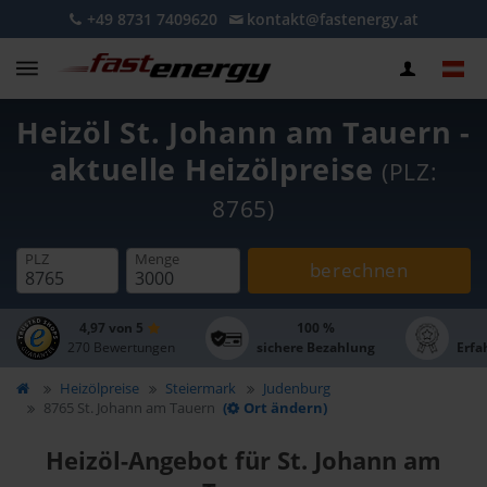
+49 8731 7409620
kontakt@fastenergy.at
Heizöl St. Johann am Tauern -
aktuelle Heizölpreise
(PLZ:
8765)
PLZ
Menge
berechnen
4,97 von 5
100 %
270 Bewertungen
sichere Bezahlung
Erfa
Heizölpreise
Steiermark
Judenburg
8765 St. Johann am Tauern
(
Ort ändern)
Heizöl-Angebot für St. Johann am