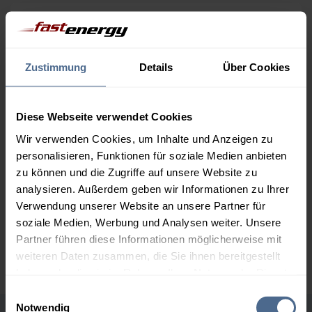
Menge
10.08.
Differenz
09.08.
Trend
1.000 Liter
164,64 €
0,00 €
Zustimmung
Details
Über Cookies
164,64 €
2.000 Liter
160,28 €
0,00 €
Diese Webseite verwendet Cookies
160,28 €
Wir verwenden Cookies, um Inhalte und Anzeigen zu
3.000 Liter
158,21 €
0,00 €
personalisieren, Funktionen für soziale Medien anbieten
158,21 €
zu können und die Zugriffe auf unsere Website zu
analysieren. Außerdem geben wir Informationen zu Ihrer
5.000 Liter
156,70 €
0,00 €
Verwendung unserer Website an unsere Partner für
156,70 €
soziale Medien, Werbung und Analysen weiter. Unsere
Preise für Heizöl in Standardqualität nach Ö-Norm C 1109 in € / 100
Partner führen diese Informationen möglicherweise mit
Liter inkl. MwSt. und Lieferung bei einer Lieferstelle.
weiteren Daten zusammen, die Sie ihnen bereitgestellt
haben oder die sie im Rahmen Ihrer Nutzung der Dienste
gesammelt haben.
Einwilligungsauswahl
Notwendig