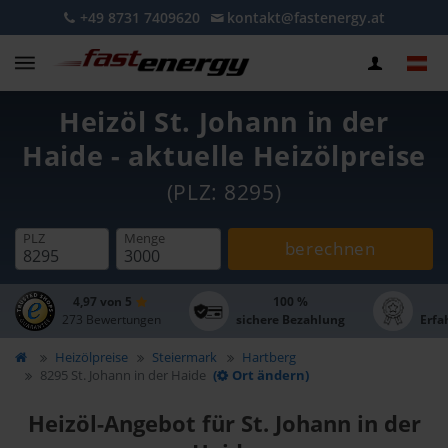
+49 8731 7409620
kontakt@fastenergy.at
Heizöl St. Johann in der
Haide - aktuelle Heizölpreise
(PLZ: 8295)
PLZ
Menge
berechnen
4,97 von 5
100 %
273 Bewertungen
sichere Bezahlung
Erfa
Heizölpreise
Steiermark
Hartberg
8295 St. Johann in der Haide
(
Ort ändern)
Heizöl-Angebot für St. Johann in der