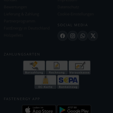
Bewertungen
Datenschutz
Lieferung & Zahlung
Cookie-Einstellungen
Partnerprogramm
SOCIAL MEDIA
FastEnergy in Deutschland
Holzpellets
Facebook
Instagram
WhatsApp
X
ZAHLUNGSARTEN
FASTENERGY APP