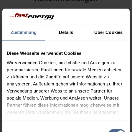
Menge
06.08.
Differenz
05.08.
Trend
Zustimmung
Details
Über Cookies
1.000 Liter
165,46 €
– 0,60 €
166,06 €
2.000 Liter
161,10 €
– 0,60 €
Diese Webseite verwendet Cookies
161,70 €
Wir verwenden Cookies, um Inhalte und Anzeigen zu
personalisieren, Funktionen für soziale Medien anbieten
3.000 Liter
159,03 €
– 0,60 €
zu können und die Zugriffe auf unsere Website zu
159,63 €
analysieren. Außerdem geben wir Informationen zu Ihrer
5.000 Liter
157,51 €
– 0,60 €
Verwendung unserer Website an unsere Partner für
158,11 €
soziale Medien, Werbung und Analysen weiter. Unsere
Partner führen diese Informationen möglicherweise mit
Preise für Heizöl in Standardqualität nach Ö-Norm C 1109 in € / 100
weiteren Daten zusammen, die Sie ihnen bereitgestellt
Liter inkl. MwSt. und Lieferung bei einer Lieferstelle.
haben oder die sie im Rahmen Ihrer Nutzung der Dienste
gesammelt haben.
Einwilligungsauswahl