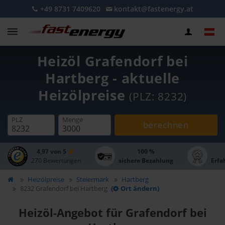
+49 8731 7409620
kontakt@fastenergy.at
Heizöl Grafendorf bei
Hartberg - aktuelle
Heizölpreise
(PLZ: 8232)
PLZ
Menge
berechnen
4,97 von 5
100 %
270 Bewertungen
sichere Bezahlung
Erfa
Heizölpreise
Steiermark
Hartberg
8232 Grafendorf bei Hartberg
(
Ort ändern)
Heizöl-Angebot für Grafendorf bei