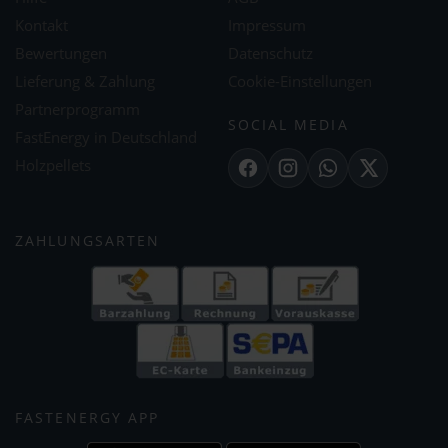
Kontakt
Impressum
Bewertungen
Datenschutz
Lieferung & Zahlung
Cookie-Einstellungen
Partnerprogramm
SOCIAL MEDIA
FastEnergy in Deutschland
Holzpellets
Facebook
Instagram
WhatsApp
X
ZAHLUNGSARTEN
FASTENERGY APP