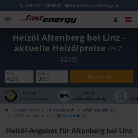
+49 8731 7409620
kontakt@fastenergy.at
Heizöl Altenberg bei Linz -
aktuelle Heizölpreise
(PLZ:
4203)
PLZ
Menge
berechnen
4,97 von 5
100 %
270 Bewertungen
sichere Bezahlung
Erfa
Heizölpreise
Oberösterreich
Urfahr-Umgebung
4203 Altenberg bei Linz
(
Ort ändern)
Heizöl-Angebot für Altenberg bei Linz