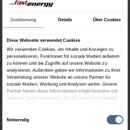
Menge
06.08.
Differenz
05.08.
Trend
Zustimmung
Details
Über Cookies
1.000 Liter
162,32 €
– 0,02 €
162,34 €
Diese Webseite verwendet Cookies
2.000 Liter
156,93 €
– 0,02 €
Wir verwenden Cookies, um Inhalte und Anzeigen zu
156,95 €
personalisieren, Funktionen für soziale Medien anbieten
3.000 Liter
155,13 €
– 0,02 €
zu können und die Zugriffe auf unsere Website zu
155,15 €
analysieren. Außerdem geben wir Informationen zu Ihrer
Verwendung unserer Website an unsere Partner für
5.000 Liter
153,69 €
– 0,02 €
soziale Medien, Werbung und Analysen weiter. Unsere
153,72 €
Partner führen diese Informationen möglicherweise mit
Preise für Heizöl in Standardqualität nach Ö-Norm C 1109 in € / 100
weiteren Daten zusammen, die Sie ihnen bereitgestellt
Liter inkl. MwSt. und Lieferung bei einer Lieferstelle.
haben oder die sie im Rahmen Ihrer Nutzung der Dienste
gesammelt haben.
Einwilligungsauswahl
Notwendig
Hier finden Sie unser
Impressum
und unsere