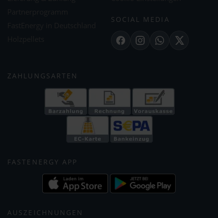
Partnerprogramm
SOCIAL MEDIA
FastEnergy in Deutschland
Holzpellets
Facebook
Instagram
WhatsApp
X
ZAHLUNGSARTEN
FASTENERGY APP
AUSZEICHNUNGEN