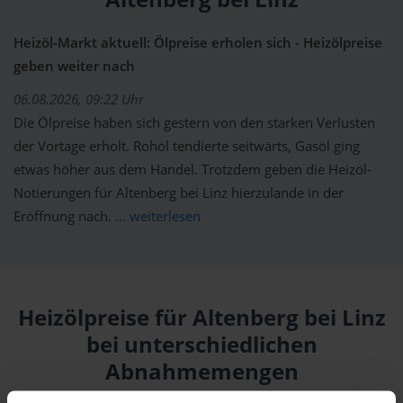
Heizöl-Markt aktuell: Ölpreise erholen sich - Heizölpreise
geben weiter nach
06.08.2026, 09:22 Uhr
Die Ölpreise haben sich gestern von den starken Verlusten
der Vortage erholt. Rohöl tendierte seitwärts, Gasöl ging
etwas höher aus dem Handel. Trotzdem geben die Heizöl-
Notierungen für Altenberg bei Linz hierzulande in der
Eröffnung nach.
... weiterlesen
Heizölpreise für Altenberg bei Linz
bei unterschiedlichen
Abnahmemengen