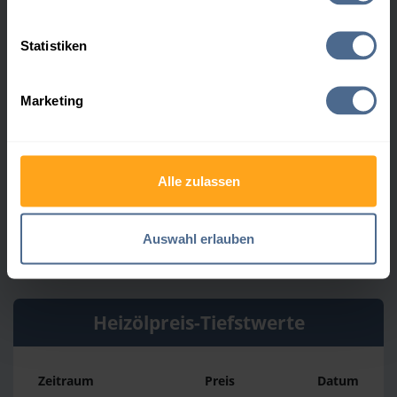
Heizölpreise in Hellmonsödt
Statistiken
Heizölpreis-Höchstwerte
Marketing
Zeitraum
Preis
Datum
4 Wochen
161,13 €
30.07.2026
Alle zulassen
3 Monate
161,13 €
09.05.2026
Auswahl erlauben
1 Jahr
196,23 €
03.04.2026
Heizölpreis-Tiefstwerte
Zeitraum
Preis
Datum