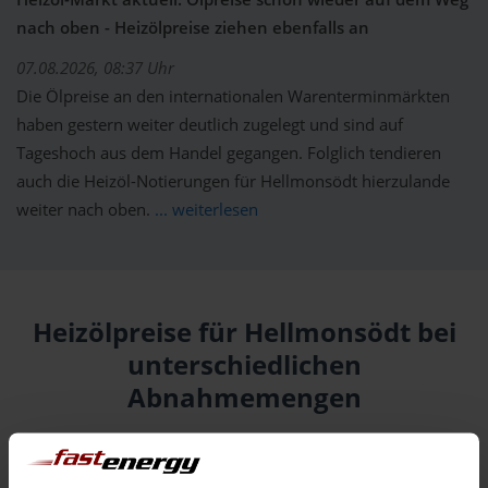
nach oben - Heizölpreise ziehen ebenfalls an
07.08.2026, 08:37 Uhr
Die Ölpreise an den internationalen Warenterminmärkten
haben gestern weiter deutlich zugelegt und sind auf
Tageshoch aus dem Handel gegangen. Folglich tendieren
auch die Heizöl-Notierungen für Hellmonsödt hierzulande
weiter nach oben.
... weiterlesen
Heizölpreise für Hellmonsödt bei
unterschiedlichen
Abnahmemengen
Menge
10.08.
Differenz
09.08.
Trend