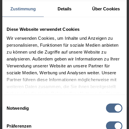
Zustimmung
Details
Über Cookies
1.000 Liter
160,32 €
0,00 €
160,32 €
Diese Webseite verwendet Cookies
2.000 Liter
154,93 €
0,00 €
154,93 €
Wir verwenden Cookies, um Inhalte und Anzeigen zu
personalisieren, Funktionen für soziale Medien anbieten
3.000 Liter
153,14 €
0,00 €
zu können und die Zugriffe auf unsere Website zu
153,14 €
analysieren. Außerdem geben wir Informationen zu Ihrer
Verwendung unserer Website an unsere Partner für
5.000 Liter
151,70 €
0,00 €
151,70 €
soziale Medien, Werbung und Analysen weiter. Unsere
Partner führen diese Informationen möglicherweise mit
Preise für Heizöl in Standardqualität nach Ö-Norm C 1109 in € / 100
weiteren Daten zusammen, die Sie ihnen bereitgestellt
Liter inkl. MwSt. und Lieferung bei einer Lieferstelle.
haben oder die sie im Rahmen Ihrer Nutzung der Dienste
gesammelt haben.
Einwilligungsauswahl
Notwendig
Hier finden Sie unser
Impressum
und unsere
Datenschutzerklärung
.
Höchst- und Tiefststände der
Präferenzen