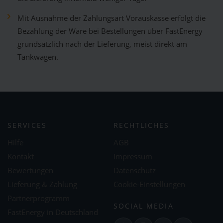
Mit Ausnahme der Zahlungsart Vorauskasse erfolgt die
Bezahlung der Ware bei Bestellungen über FastEnergy
grundsätzlich nach der Lieferung, meist direkt am
Tankwagen.
SERVICES
RECHTLICHES
Hilfe
AGB
Kontakt
Impressum
Bewertungen
Datenschutz
Lieferung & Zahlung
Cookie-Einstellungen
Partnerprogramm
SOCIAL MEDIA
FastEnergy in Deutschland