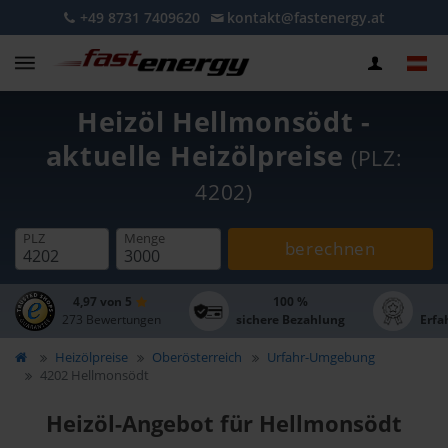
+49 8731 7409620
kontakt@fastenergy.at
Heizöl Hellmonsödt -
aktuelle Heizölpreise
(PLZ:
4202)
PLZ
Menge
berechnen
4,97 von 5
100 %
273 Bewertungen
sichere Bezahlung
Erfa
Heizölpreise
Oberösterreich
Urfahr-Umgebung
4202 Hellmonsödt
Heizöl-Angebot für Hellmonsödt