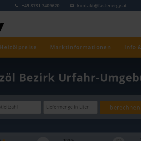
+49 8731 7409620
kontakt@fastenergy.at
Heizölpreise
Marktinformationen
Info 
zöl Bezirk Urfahr-Umge
berechnen
tleitzahl
Liefermenge
in Liter
 5
100 %