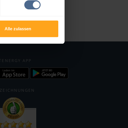
Unterweitersdorf
Zwettl an der Rodl
Alle zulassen
TENERGY APP
ZEICHNUNGEN