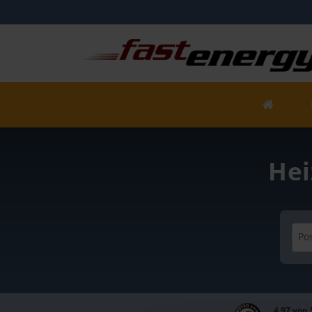
Hei
Pos
4,97 von