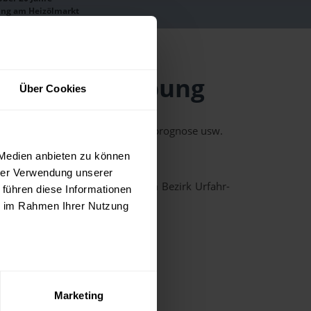
ung am Heizölmarkt
 Urfahr-Umgebung
Über Cookies
n wie Preishistorie, Charts, Preisprognose usw.
 Medien anbieten zu können
it dem Heizöl-Preisrechner.
hrer Verwendung unserer
aus der unten stehenden Liste im Bezirk Urfahr-
 führen diese Informationen
ie im Rahmen Ihrer Nutzung
Engerwitzdorf
Gramastetten
Ottensheim
Rottenegg
Marketing