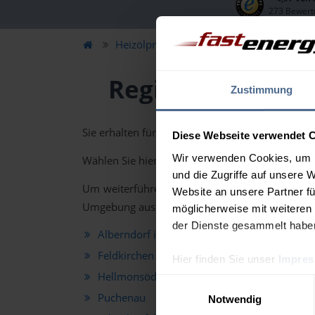
273 Bewert
Heizölpreise
Oberösterreich
Urfa
Regionale Heizö
Zustimmung
Sie erhalten für alle Orte im Bezirk Urfahr-Umg
Diese Webseite verwendet 
Wir verwenden Cookies, um I
Wählen Sie hierzu einen Ort aus untenstehender 
und die Zugriffe auf unsere 
Um weiterführende Heizölpreis-Informationen un
Website an unsere Partner fü
Umgebung aus.
möglicherweise mit weiteren
der Dienste gesammelt habe
Alberndorf in der Riedmark
Alt
Feldkirchen an der Donau
Gal
Hier finden Sie unser
Impre
Hellmonsödt
Her
Einwilligungsauswahl
Puchenau
Rei
Notwendig