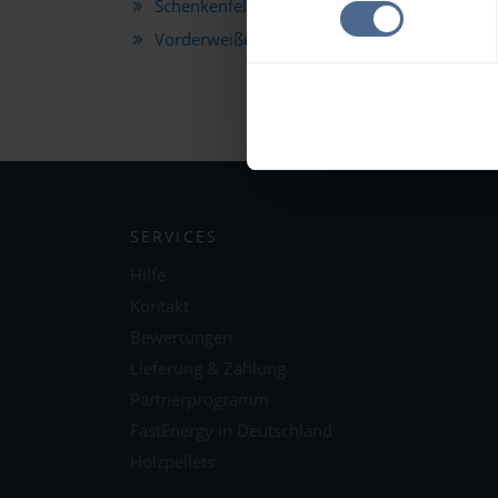
Schenkenfelden
Ste
Vorderweißenbach
Wal
SERVICES
Hilfe
Kontakt
Bewertungen
Lieferung & Zahlung
Partnerprogramm
FastEnergy in Deutschland
Holzpellets