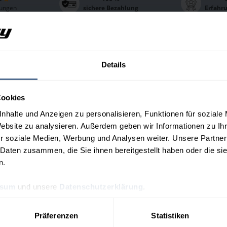
ungen
sichere Bezahlung
Erfahr
hr-Umgebung
lpreis-Auswahl im Bezirk
Details
ebung individuelle Heizölpreise sowie weitere lokale Informatione
Cookies
nhalte und Anzeigen zu personalisieren, Funktionen für soziale
Liste oder berechnen Sie gleich Ihr individuelles Preisangebot m
Website zu analysieren. Außerdem geben wir Informationen zu I
d Charts zu Ihrem Ort zu erhalten, wählen Sie bitte einen Ort 
r soziale Medien, Werbung und Analysen weiter. Unsere Partner
 Daten zusammen, die Sie ihnen bereitgestellt haben oder die s
n.
enberg bei Linz
Bad Leonfelden
lneukirchen
Goldwörth
ssum
und unsere
Datenschutzerklärung
.
zogsdorf
Oberneukirchen
chenau im Mühlkreis
Reichenthal
Präferenzen
Statistiken