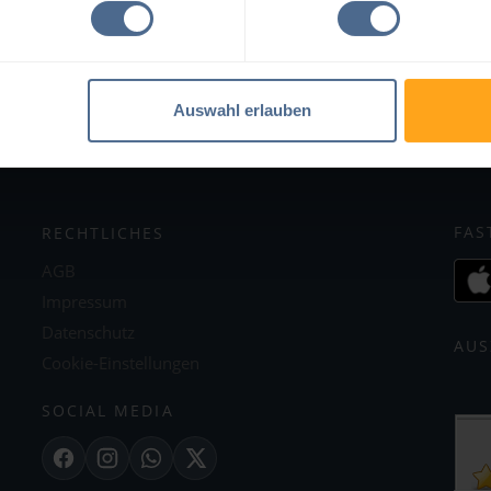
yregg
Traberg
ding
Waxenberg
Zurück zum Bundesland Oberösterreich
Auswahl erlauben
FAS
RECHTLICHES
AGB
Impressum
Datenschutz
AUS
Cookie-Einstellungen
SOCIAL MEDIA
Facebook
Instagram
WhatsApp
X