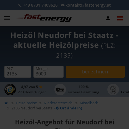
+49 8731 7409620
kontakt@fastenergy.at
Heizöl Neudorf bei Staatz -
aktuelle Heizölpreise
(PLZ:
2135)
PLZ
Menge
berechnen
4,97 von 5
100 %
273 Bewertungen
sichere Bezahlung
Erfa
Heizölpreise
Niederösterreich
Mistelbach
2135 Neudorf bei Staatz
(
Ort ändern)
Heizöl-Angebot für Neudorf bei