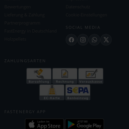
Bewertungen
Datenschutz
Lieferung & Zahlung
Cookie-Einstellungen
Partnerprogramm
SOCIAL MEDIA
FastEnergy in Deutschland
Holzpellets
Facebook
Instagram
WhatsApp
X
ZAHLUNGSARTEN
FASTENERGY APP