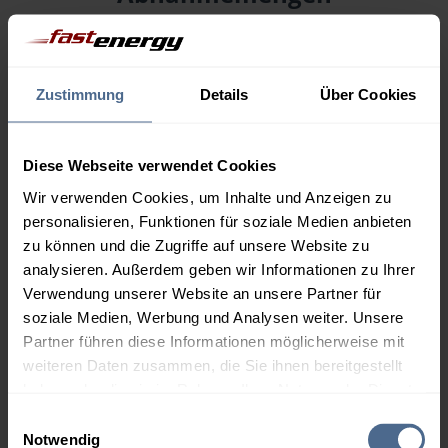
Menge
08.08.
Differenz
07.08.
Trend
Zustimmung
Details
Über Cookies
1.000 Liter
159,29 €
0,00 €
159,29 €
Diese Webseite verwendet Cookies
2.000 Liter
154,96 €
0,00 €
Wir verwenden Cookies, um Inhalte und Anzeigen zu
154,96 €
personalisieren, Funktionen für soziale Medien anbieten
3.000 Liter
153,40 €
0,00 €
zu können und die Zugriffe auf unsere Website zu
153,40 €
analysieren. Außerdem geben wir Informationen zu Ihrer
Verwendung unserer Website an unsere Partner für
5.000 Liter
152,41 €
0,00 €
soziale Medien, Werbung und Analysen weiter. Unsere
152,41 €
Partner führen diese Informationen möglicherweise mit
weiteren Daten zusammen, die Sie ihnen bereitgestellt
Preise für Heizöl in Standardqualität nach Ö-Norm C 1109 in € / 100
Liter inkl. MwSt. und Lieferung bei einer Lieferstelle.
haben oder die sie im Rahmen Ihrer Nutzung der Dienste
gesammelt haben.
Einwilligungsauswahl
Notwendig