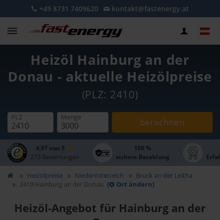
+49 8731 7409620
kontakt@fastenergy.at
Heizöl Hainburg an der
Donau - aktuelle Heizölpreise
(PLZ: 2410)
PLZ
Menge
berechnen
4,97 von 5
100 %
273 Bewertungen
sichere Bezahlung
Erfa
Heizölpreise
Niederösterreich
Bruck an der Leitha
2410 Hainburg an der Donau
(
Ort ändern)
Heizöl-Angebot für Hainburg an der