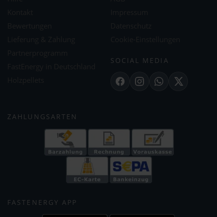
Kontakt
Impressum
Bewertungen
Datenschutz
Lieferung & Zahlung
Cookie-Einstellungen
Partnerprogramm
SOCIAL MEDIA
FastEnergy in Deutschland
Holzpellets
Facebook
Instagram
WhatsApp
X
ZAHLUNGSARTEN
FASTENERGY APP