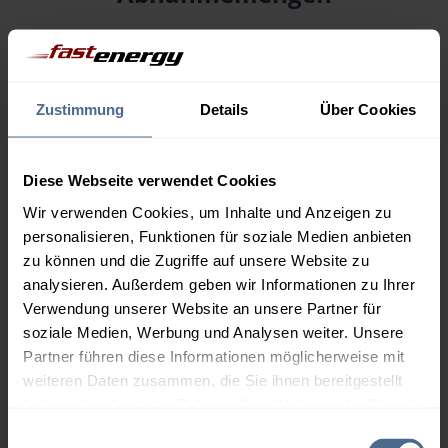
Menge
08.08.
Differenz
07.08.
Trend
Zustimmung
Details
Über Cookies
1.000 Liter
169,62 €
0,00 €
169,62 €
2.000 Liter
165,26 €
0,00 €
Diese Webseite verwendet Cookies
165,26 €
Wir verwenden Cookies, um Inhalte und Anzeigen zu
personalisieren, Funktionen für soziale Medien anbieten
3.000 Liter
163,19 €
0,00 €
zu können und die Zugriffe auf unsere Website zu
163,19 €
analysieren. Außerdem geben wir Informationen zu Ihrer
5.000 Liter
161,68 €
0,00 €
Verwendung unserer Website an unsere Partner für
161,68 €
soziale Medien, Werbung und Analysen weiter. Unsere
Partner führen diese Informationen möglicherweise mit
Preise für Heizöl in Standardqualität nach Ö-Norm C 1109 in € / 100
weiteren Daten zusammen, die Sie ihnen bereitgestellt
Liter inkl. MwSt. und Lieferung bei einer Lieferstelle.
haben oder die sie im Rahmen Ihrer Nutzung der Dienste
gesammelt haben.
Einwilligungsauswahl