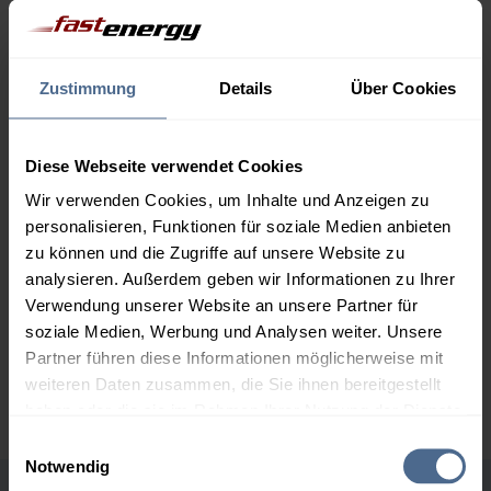
Menge
09.08.
Differenz
08.08.
Trend
Zustimmung
Details
Über Cookies
1.000 Liter
153,30 €
0,00 €
153,30 €
2.000 Liter
150,09 €
0,00 €
Diese Webseite verwendet Cookies
150,09 €
Wir verwenden Cookies, um Inhalte und Anzeigen zu
personalisieren, Funktionen für soziale Medien anbieten
3.000 Liter
148,50 €
0,00 €
zu können und die Zugriffe auf unsere Website zu
148,50 €
analysieren. Außerdem geben wir Informationen zu Ihrer
5.000 Liter
147,18 €
0,00 €
Verwendung unserer Website an unsere Partner für
147,18 €
soziale Medien, Werbung und Analysen weiter. Unsere
Partner führen diese Informationen möglicherweise mit
Preise für Heizöl in Standardqualität nach Ö-Norm C 1109 in € / 100
weiteren Daten zusammen, die Sie ihnen bereitgestellt
Liter inkl. MwSt. und Lieferung bei einer Lieferstelle.
haben oder die sie im Rahmen Ihrer Nutzung der Dienste
gesammelt haben.
Einwilligungsauswahl
Notwendig
Hier finden Sie unser
Impressum
und unsere