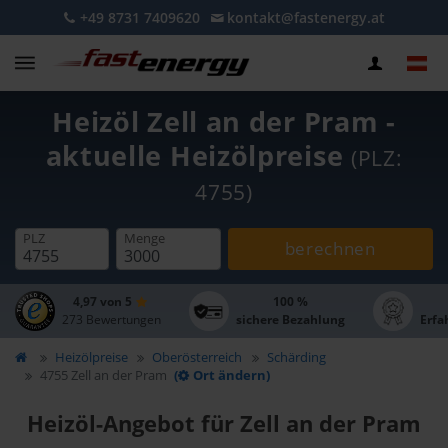
+49 8731 7409620
kontakt@fastenergy.at
Heizöl Zell an der Pram -
aktuelle Heizölpreise
(PLZ:
4755)
PLZ
Menge
berechnen
4,97 von 5
100 %
273 Bewertungen
sichere Bezahlung
Erfa
Heizölpreise
Oberösterreich
Schärding
4755 Zell an der Pram
(
Ort ändern)
Heizöl-Angebot für Zell an der Pram