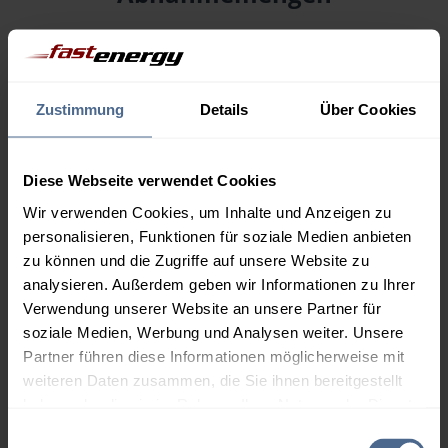
Menge
07.08.
Differenz
06.08.
Trend
Zustimmung
Details
Über Cookies
1.000 Liter
162,68 €
0,00 €
162,68 €
2.000 Liter
157,17 €
0,00 €
Diese Webseite verwendet Cookies
157,17 €
Wir verwenden Cookies, um Inhalte und Anzeigen zu
personalisieren, Funktionen für soziale Medien anbieten
3.000 Liter
155,33 €
0,00 €
zu können und die Zugriffe auf unsere Website zu
155,33 €
analysieren. Außerdem geben wir Informationen zu Ihrer
5.000 Liter
153,86 €
0,00 €
Verwendung unserer Website an unsere Partner für
153,86 €
soziale Medien, Werbung und Analysen weiter. Unsere
Partner führen diese Informationen möglicherweise mit
Preise für Heizöl in Standardqualität nach Ö-Norm C 1109 in € / 100
weiteren Daten zusammen, die Sie ihnen bereitgestellt
Liter inkl. MwSt. und Lieferung bei einer Lieferstelle.
haben oder die sie im Rahmen Ihrer Nutzung der Dienste
gesammelt haben.
Einwilligungsauswahl