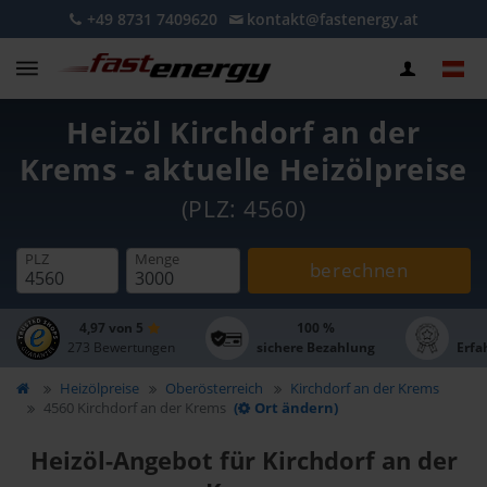
+49 8731 7409620
kontakt@fastenergy.at
Heizöl Kirchdorf an der
Krems - aktuelle Heizölpreise
(PLZ: 4560)
PLZ
Menge
berechnen
4,97 von 5
100 %
273 Bewertungen
sichere Bezahlung
Erfa
Heizölpreise
Oberösterreich
Kirchdorf an der Krems
4560 Kirchdorf an der Krems
(
Ort ändern)
Heizöl-Angebot für Kirchdorf an der