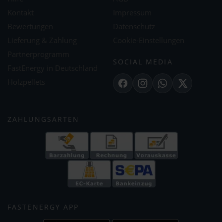
Kontakt
Impressum
Bewertungen
Datenschutz
Lieferung & Zahlung
Cookie-Einstellungen
Partnerprogramm
SOCIAL MEDIA
FastEnergy in Deutschland
Holzpellets
Facebook
Instagram
WhatsApp
X
ZAHLUNGSARTEN
FASTENERGY APP