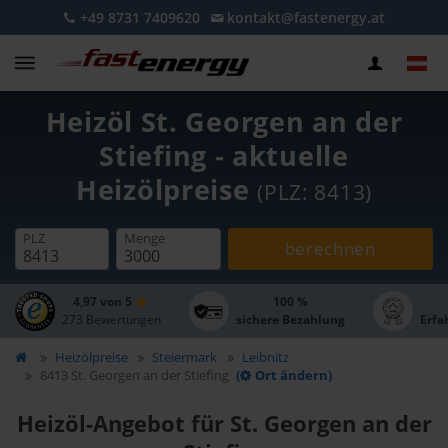
+49 8731 7409620
kontakt@fastenergy.at
Heizöl St. Georgen an der
Stiefing - aktuelle
Heizölpreise
(PLZ: 8413)
PLZ
Menge
berechnen
4,97 von 5
100 %
273 Bewertungen
sichere Bezahlung
Erfa
Heizölpreise
Steiermark
Leibnitz
8413 St. Georgen an der Stiefing
(
Ort ändern)
Heizöl-Angebot für St. Georgen an der