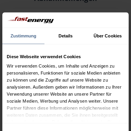
Menge
08.08.
Differenz
07.08.
Trend
1.000 Liter
164,64 €
0,00 €
Zustimmung
Details
Über Cookies
164,64 €
2.000 Liter
160,28 €
0,00 €
Diese Webseite verwendet Cookies
160,28 €
Wir verwenden Cookies, um Inhalte und Anzeigen zu
3.000 Liter
158,21 €
0,00 €
personalisieren, Funktionen für soziale Medien anbieten
158,21 €
zu können und die Zugriffe auf unsere Website zu
analysieren. Außerdem geben wir Informationen zu Ihrer
5.000 Liter
156,70 €
0,00 €
Verwendung unserer Website an unsere Partner für
156,70 €
soziale Medien, Werbung und Analysen weiter. Unsere
Preise für Heizöl in Standardqualität nach Ö-Norm C 1109 in € / 100
Partner führen diese Informationen möglicherweise mit
Liter inkl. MwSt. und Lieferung bei einer Lieferstelle.
weiteren Daten zusammen, die Sie ihnen bereitgestellt
haben oder die sie im Rahmen Ihrer Nutzung der Dienste
gesammelt haben.
Einwilligungsauswahl