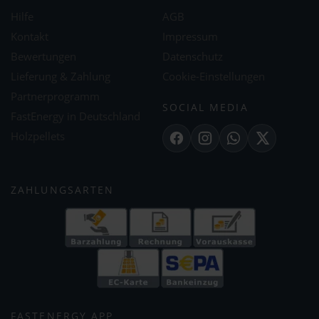
Hilfe
AGB
Kontakt
Impressum
Bewertungen
Datenschutz
Lieferung & Zahlung
Cookie-Einstellungen
Partnerprogramm
SOCIAL MEDIA
FastEnergy in Deutschland
Holzpellets
Facebook
Instagram
WhatsApp
X
ZAHLUNGSARTEN
FASTENERGY APP