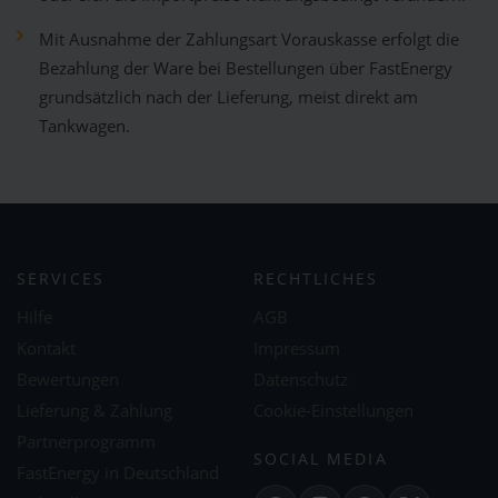
Mit Ausnahme der Zahlungsart Vorauskasse erfolgt die
Bezahlung der Ware bei Bestellungen über FastEnergy
grundsätzlich nach der Lieferung, meist direkt am
Tankwagen.
SERVICES
RECHTLICHES
Hilfe
AGB
Kontakt
Impressum
Bewertungen
Datenschutz
Lieferung & Zahlung
Cookie-Einstellungen
Partnerprogramm
SOCIAL MEDIA
FastEnergy in Deutschland