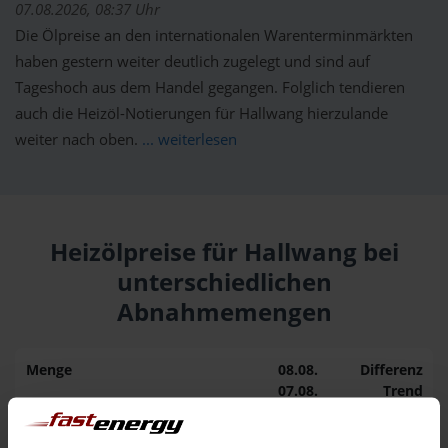
07.08.2026, 08:37 Uhr
Die Ölpreise an den internationalen Warenterminmärkten
haben gestern weiter deutlich zugelegt und sind auf
Tageshoch aus dem Handel gegangen. Folglich tendieren
auch die Heizöl-Notierungen für Hallwang hierzulande
weiter nach oben.
... weiterlesen
Heizölpreise für Hallwang bei
unterschiedlichen
Abnahmemengen
Menge
08.08.
Differenz
07.08.
Trend
1.000 Liter
160,92 €
0,00 €