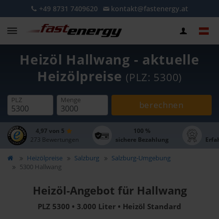
+49 8731 7409620
kontakt@fastenergy.at
Heizöl Hallwang - aktuelle
Heizölpreise
(PLZ: 5300)
PLZ
Menge
berechnen
4,97 von 5
100 %
273 Bewertungen
sichere Bezahlung
Erfa
Heizölpreise
Salzburg
Salzburg-Umgebung
5300 Hallwang
Heizöl-Angebot für Hallwang
PLZ 5300 • 3.000 Liter • Heizöl Standard