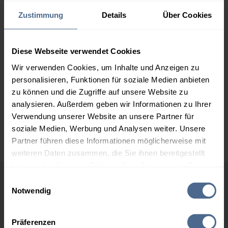
160,92 €
Zustimmung
Details
Über Cookies
2.000 Liter
154,92 €
0,00 €
154,92 €
Diese Webseite verwendet Cookies
3.000 Liter
153,04 €
0,00 €
Wir verwenden Cookies, um Inhalte und Anzeigen zu
153,04 €
personalisieren, Funktionen für soziale Medien anbieten
5.000 Liter
150,96 €
0,00 €
zu können und die Zugriffe auf unsere Website zu
150,96 €
analysieren. Außerdem geben wir Informationen zu Ihrer
Verwendung unserer Website an unsere Partner für
Preise für Heizöl in Standardqualität nach Ö-Norm C 1109 in € / 100
soziale Medien, Werbung und Analysen weiter. Unsere
Liter inkl. MwSt. und Lieferung bei einer Lieferstelle.
Partner führen diese Informationen möglicherweise mit
weiteren Daten zusammen, die Sie ihnen bereitgestellt
haben oder die sie im Rahmen Ihrer Nutzung der Dienste
gesammelt haben.
Einwilligungsauswahl
Höchst- und Tiefststände der
Notwendig
Hier finden Sie unser
Impressum
und unsere
Heizölpreise in Hallwang
Datenschutzerklärung
.
Präferenzen