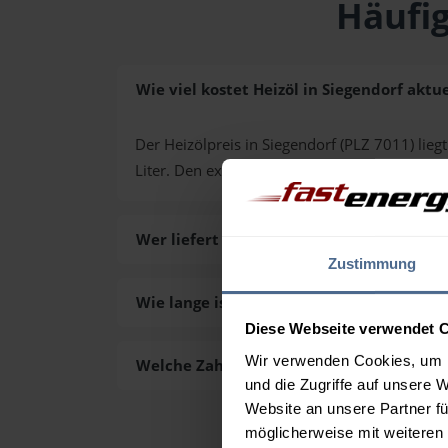
Häufig
Wie viel kostet Heizöl in Siegendorf aktue
Der Heizölpreis in Siegendorf (PLZ 7011) liegt
Liter. Den exakten Preis für Ihre Wunschmen
Wer liefert das Heizöl in Siegendorf aus?
Zustimmung
Wie lange ist die Lieferzeit des Heizöls in
Diese Webseite verwendet 
Wir verwenden Cookies, um I
Welche Zahlungsarten gibt es?
und die Zugriffe auf unsere 
Website an unsere Partner fü
möglicherweise mit weiteren