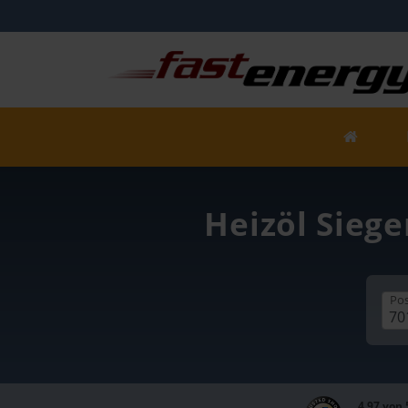
Heizöl Siege
Pos
4,97 von