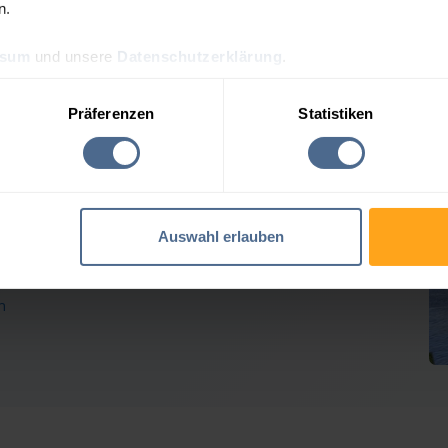
n.
ssum
und unsere
Datenschutzerklärung
.
reis-Tagesprognose für Si
Präferenzen
Statistiken
 Heizölpreise geben weiter nach
Auswahl erlauben
Verlusten der Vortage erholt. Rohöl tendierte seitwärts,
em geben die Heizöl-Notierungen für Siegendorf
n