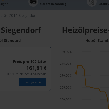
ungen
sichere Bezahlung
Erfahr
dt
7011 Siegendorf
 Siegendorf
Heizölpreise
zöl Standard
Heizöl Stand
180,00 €
Preis pro 100
Liter
175,00 €
161,81 €
163,41 € inkl. Abfüllpauschale
170,00 €
anzeigen
165,00 €
160,00 €