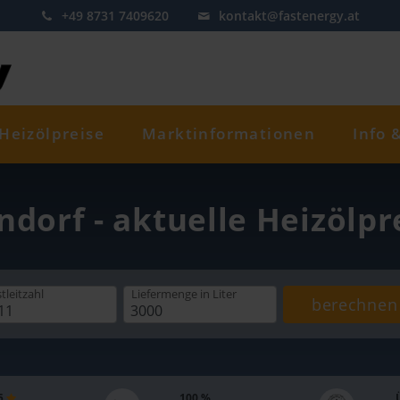
+49 8731 7409620
kontakt@fastenergy.at
Heizölpreise
Marktinformationen
Info 
ndorf - aktuelle Heizölp
tleitzahl
Liefermenge
in Liter
berechnen
 5
100 %