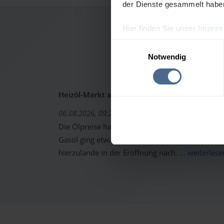
der Dienste gesammelt habe
Hier finden Sie unser
Impre
Heizölp
Einwilligungsauswahl
Notwendig
Heizöl-Markt aktuell: Ölpreise erholen sich -
06.08.2026, 09:22 Uhr
Die Ölpreise haben sich gestern von den starken 
Gasöl ging etwas höher aus dem Handel. Trotzd
hierzulande in der Eröffnung nach.
... weiterlese