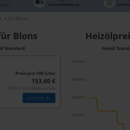
ungen
sichere Bezahlung
Erfahr
6723 Blons
für Blons
Heizölprei
zöl Standard
Heizöl Stand
170,00 €
Preis pro 100
Liter
153,60 €
165,00 €
154,90 € inkl. Abfüllpauschale
anzeigen
160,00 €
155,00 €