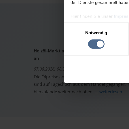
der Dienste gesammelt habe
Hier finden Sie unser
Impre
Heizö
Einwilligungsauswahl
Notwendig
Heizöl-Markt aktuell: Ölpreise schon wieder 
an
07.08.2026, 08:37 Uhr
Die Ölpreise an den internationalen Warenterm
sind auf Tageshoch aus dem Handel gegangen. Fo
hierzulande weiter nach oben.
... weiterlesen