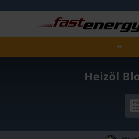
Heizöl Bl
Pos
4,97 von