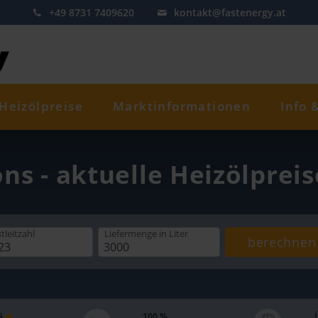
+49 8731 7409620
kontakt@fastenergy.at
Heizölpreise
Marktinformationen
Info 
ons - aktuelle Heizölprei
tleitzahl
Liefermenge
in Liter
berechnen
 5
100 %