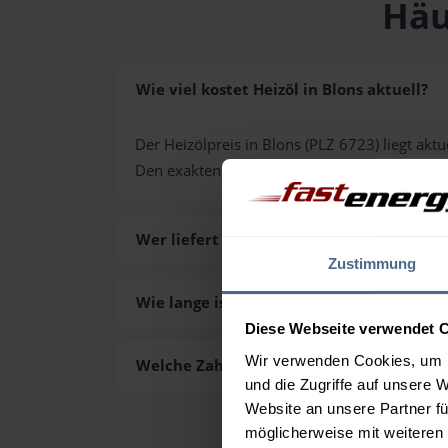
Häu
Wie viel kostet Heizöl in Blons aktuell?
Der Heizölpreis in Blons (PLZ 6723) liegt aktu
Den exakten Preis für Ihre Wunschmenge erh
Wer liefert das Heizöl in Blons aus?
Zustimmung
Wie lange ist die Lieferzeit des Heizöls in
Diese Webseite verwendet 
Wir verwenden Cookies, um I
Welche Zahlungsarten gibt es?
und die Zugriffe auf unsere 
Website an unsere Partner fü
möglicherweise mit weiteren