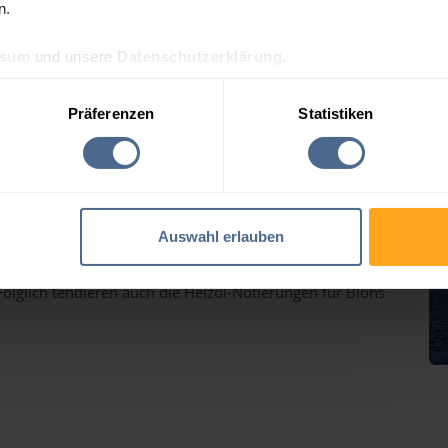
n.
ssum
und unsere
Datenschutzerklärung
.
lpreis-Tagesprognose für
Präferenzen
Statistiken
auf dem Weg nach oben - Heizölpreise ziehen ebenfalls
Auswahl erlauben
inmärkten haben gestern weiter deutlich zugelegt und
lglich tendieren auch die Heizöl-Notierungen für Blons