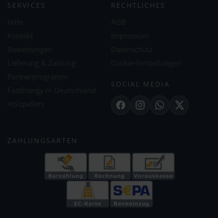
SERVICES
RECHTLICHES
Hilfe
AGB
Kontakt
Impressum
Bewertungen
Datenschutz
Lieferung & Zahlung
Cookie-Einstellungen
Partnerprogramm
SOCIAL MEDIA
FastEnergy in Deutschland
Holzpellets
Facebook
Instagram
WhatsApp
X
ZAHLUNGSARTEN