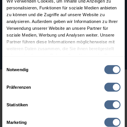
Wir verwenden Cookies, um Inhalte und Anzeigen zu
personalisieren, Funktionen für soziale Medien anbieten
zu können und die Zugriffe auf unsere Website zu
analysieren. Außerdem geben wir Informationen zu Ihrer
Verwendung unserer Website an unsere Partner für
soziale Medien, Werbung und Analysen weiter. Unsere
Partner führen diese Informationen möglicherweise mit
weiteren Daten zusammen, die Sie ihnen bereitgestellt
haben oder die sie im Rahmen Ihrer Nutzung der Dienste
gesammelt haben.
Einwilligungsauswahl
Notwendig
Hier finden Sie unser
Impressum
und unsere
Datenschutzerklärung
.
Alle Heizölhändler in Vorarlberg
Präferenzen
Statistiken
Marketing